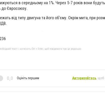
жуються в середньому на 1%. Через 5-7 років вони будуть 
ь до Євросоюзу.
ежать від типу двигуна та його об’єму. Окрім мита, при роз
ПДВ.
2236
бхідний текст і натисніть Ctrl + Enter, щоб повідомити про це редакцію
0,0
Оцініть першим
Авторизуйтесь
, щоб