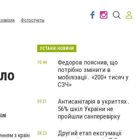
озвілля
Фотоотчеты
ОСТАННІ НОВИНИ
Федоров пояснив, що
10:44
потрібно змінити в
ало
мобілізації . «200+ тисяч у
СЗЧ»
Антисанітарія в укриттях .
09:21
56% шкіл України не
ілі
пройшли санперевірку
Другий етап ексгумації
08:23
енням з країн