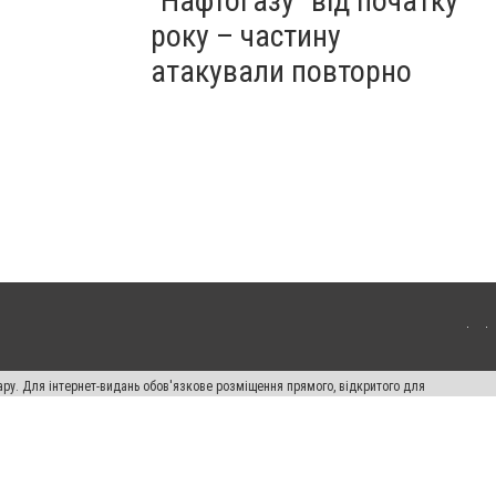
"Нафтогазу" від початку
року – частину
атакували повторно
ару. Для інтернет-видань обов'язкове розміщення прямого, відкритого для
лама" публікуються на правах реклами.
ості
Правила сайту