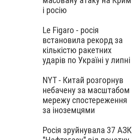
масовану атаку на Крим
і росію
Le Figaro - росія
встановила рекорд за
кількістю ракетних
ударів по Україні у липні
NYT - Китай розгорнув
небачену за масштабом
мережу спостереження
за іноземцями
Росія зруйнувала 37 АЗК