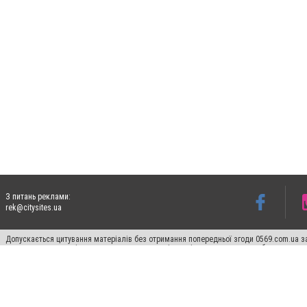
З питань реклами:
rek@citysites.ua
Допускається цитування матеріалів без отримання попередньої згоди 0569.com.ua за
пошукових систем гіперпосилання на цитовані статті не нижче другого абзацу в тек
Матеріали з плашками "Новини компаній", "Промо", "Партнерський матеріал", "Партнер
Реклама на сайті
Ф