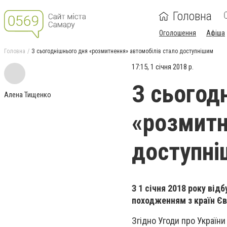
Головна
Оголошення
Афіша
Головна
З сьогоднішнього дня «розмитнення» автомобілів стало доступнішим
17:15, 1 січня 2018 р.
З сьогод
Алена Тищенко
«розмитн
доступн
З 1 січня 2018 року від
походженням з країн Є
Згідно Угоди про України