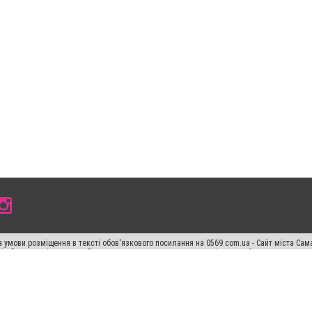
 умови розміщення в тексті обов'язкового посилання на 0569.com.ua - Сайт міста Сам
сті або в якості джерела. Порушення виняткових прав переслідується Законом.
ський спецпроєкт", "Політичні новини", "Пресреліз", "PR", "Офіційно", "Політична рек
раншиза "CitySites"
Правила класифайд
Редакційна політика
Політика конфіденційн