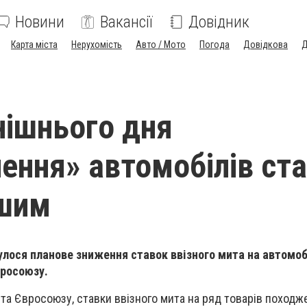
Новини
Вакансії
Довідник
Карта міста
Нерухомість
Авто / Мото
Погода
Довідкова
Д
нішнього дня
ення» автомобілів ст
ішим
булося планове зниження ставок ввізного мита на автомоб
вросоюзу.
 та Євросоюзу, ставки ввізного мита на ряд товарів походж