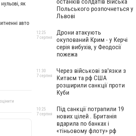
останків солдатів Війська
нульові, як
Польського розпочнеться у
Львові
митненні авто
Дрони атакують
12:25
7 серпня
окупований Крим - у Керчі
серія вибухів, у Феодосії
пожежа
Через військові зв'язки з
11:30
7 серпня
Китаєм та рф США
розширили санкції проти
Куби
 оцінити
Під санкції потрапили 19
10:25
7 серпня
нових цілей . Британія
вдарила по банках і
«тіньовому флоту» рф