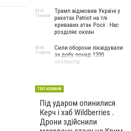
Трамп відмовив Україні у
09:41
7 серпня
ракетах Patriot на тлі
кривавих атак Росії : Нас
розділяє океан
Сили оборони ліквідували
08:45
7 серпня
за добу понад 1200
окупантів
ТОП НОВИНИ
Під ударом опинилися
Керч і хаб Wildberries .
Дрони здійснили