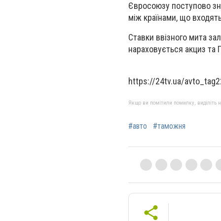
Євросоюзу поступово зни
між країнами, що входят
Ставки ввізного мита зал
нараховується акциз та 
https://24tv.ua/avto_tag
Якщо ви помітили помилку, виділіть нео
#авто
#таможня