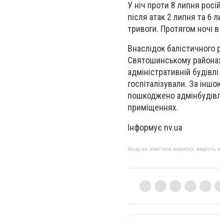
У ніч проти 8 липня росі
після атак 2 липня та 6 
тривоги. Протягом ночі в
Внаслідок балістичного 
Святошинському районах
адміністративній будівл
госпіталізували. За інш
пошкоджено адмінбудівл
приміщеннях.
Інформує nv.ua
Якщо ви помітили помилку, виділіть нео