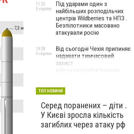
Під ударами один з
11:25
5 серпня
найбільших розподільчих
центрів Wildberries та НПЗ .
Безпілотники масовано
атакували росію
Від сьогодні Чехія припиняє
10:28
5 серпня
надавати тимчасовий
захист
військовозобов’язаним
українцям
ТОП НОВИНИ
Серед поранених – діти .
У Києві зросла кількість
загиблих через атаку рф