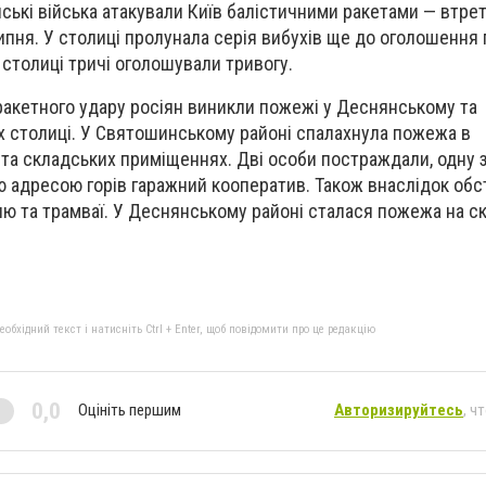
йські війська атакували Київ балістичними ракетами — втре
липня. У столиці пролунала серія вибухів ще до оголошення 
 столиці тричі оголошували тривогу.
ракетного удару росіян виникли пожежі у Деснянському та
 столиці. У Святошинському районі спалахнула пожежа в
і та складських приміщеннях. Дві особи постраждали, одну 
ою адресою горів гаражний кооператив. Також внаслідок обс
ю та трамваї. У Деснянському районі сталася пожежа на с
бхідний текст і натисніть Ctrl + Enter, щоб повідомити про це редакцію
0,0
Оцініть першим
Авторизируйтесь
, ч