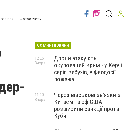
озвілля
Фотоотчеты
ОСТАННІ НОВИНИ
Ф
Дрони атакують
12:25
Вчора
окупований Крим - у Керчі
серія вибухів, у Феодосії
пожежа
дер-
Через військові зв'язки з
11:30
Вчора
Китаєм та рф США
розширили санкції проти
Куби