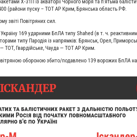
акетами Х-31П із акваторії Чорного моря та п’ятьма баліст
00 (райони пуску – ТОТ АР Крим, Брянська область РФ.
му звіті Повітряних сил.
Україну 169 ударними БпЛА типу Shahed (в т. ч. реактивним
торами типу Пародія із напрямків: Брянськ, Орел, Приморсь
— ТОТ, Гвардійське, Чауда — ТОТ АР Крим.
овітряною обороною збито/подавлено 139 ворожих БпЛА на 