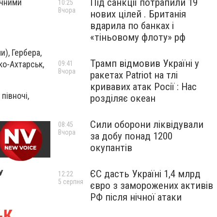
Під санкції потрапили 19
ичними
10:25
Вчора
нових цілей . Британія
вдарила по банках і
«тіньовому флоту» рф
и), Гербера,
Трамп відмовив Україні у
ко-Ахтарськ,
09:41
Вчора
ракетах Patriot на тлі
кривавих атак Росії : Нас
півночі,
розділяє океан
Сили оборони ліквідували
08:45
Вчора
за добу понад 1200
окупантів
ЄС дасть Україні 1,4 млрд
12:22
5 серпня
євро з заморожених активів
РФ після нічної атаки