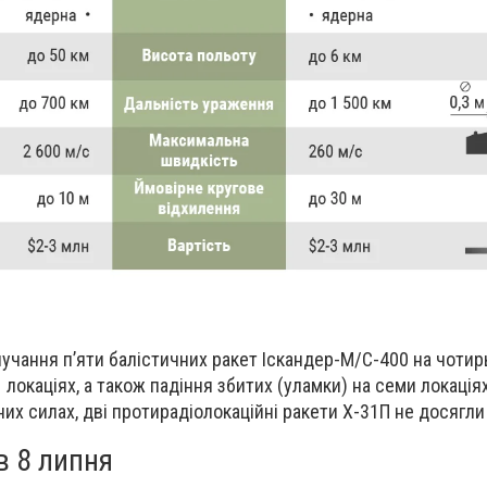
учання пʼяти балістичних ракет Іскандер-М/С-400 на чотир
 локаціях, а також падіння збитих (уламки) на семи локаціях
их силах, дві протирадіолокаційні ракети Х-31П не досягли 
в 8 липня