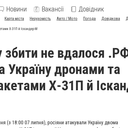
Новини
Вакансії
Довідник
Карта міста
Нерухомість
Авто / Мото
Погода
Довідкова
Д
етами Х-31П й Іскандер-М
у збити не вдалося .Р
а Україну дронами та
акетами Х-31П й Іскан
пня (з 18:00 07 липня), росіяни атакували Україну двома