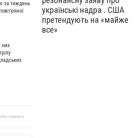
резонансну заяву про
тє за тиждень
українські надра . США
повітряної
претендують на «майже
все»
з них
трілу
кладських
тобы оценить