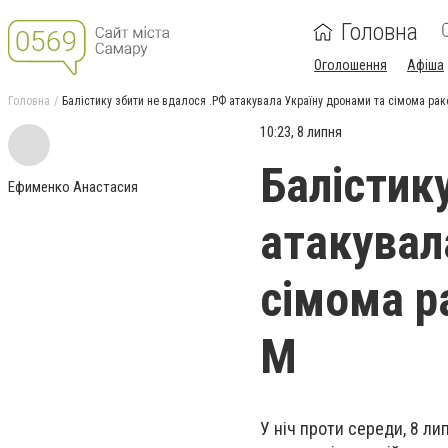
Головна
Оголошення
Афіша
Головна
Балістику збити не вдалося .РФ атакувала Україну дронами та сімома рак
10:23, 8 липня
Балістик
Ефименко Анастасия
атакувал
сімома р
М
У ніч проти середи, 8 ли