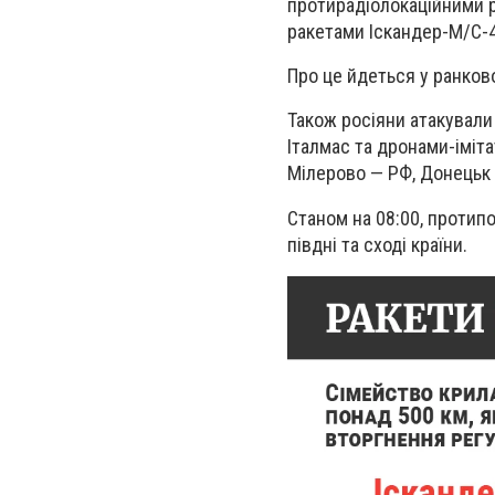
протирадіолокаційними р
ракетами Іскандер-М/С-4
Про це йдеться у ранково
Також росіяни атакували 
Італмас та дронами-іміта
Мілерово — РФ, Донецьк 
Станом на 08:00, протип
півдні та сході країни.