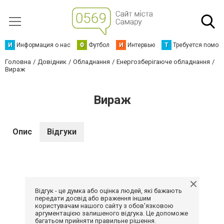
И
Информация о нас
Ф
Футбол
И
Интервью
Т
Требуется помощ
Головна
Довідник
Обладнання
Енергозберігаюче обладнання
Вираж
Вираж
Опис
Відгуки
Відгук - це думка або оцінка людей, які бажають
передати досвід або враження іншим
користувачам нашого сайту з обов'язковою
аргументацією залишеного відгука. Це допоможе
багатьом прийняти правильне рішення.