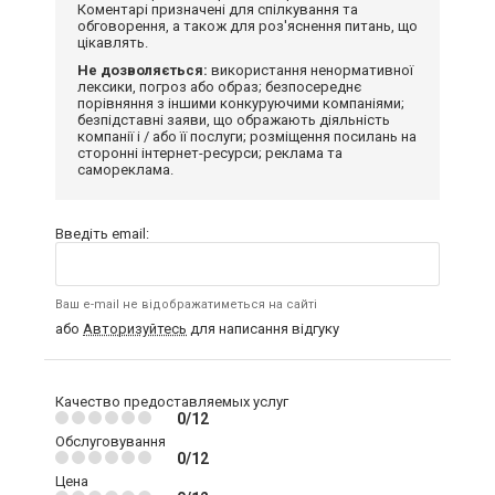
Коментарі призначені для спілкування та
обговорення, а також для роз'яснення питань, що
цікавлять.
Не дозволяється:
використання ненормативної
лексики, погроз або образ; безпосереднє
порівняння з іншими конкуруючими компаніями;
безпідставні заяви, що ображають діяльність
компанії і / або її послуги; розміщення посилань на
сторонні інтернет-ресурси; реклама та
самореклама.
Введіть email:
Ваш e-mail не відображатиметься на сайті
або
Авторизуйтесь
для написання відгуку
Качество предоставляемых услуг
0/12
Обслуговування
0/12
Цена