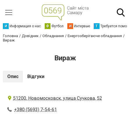
И
Информация о нас
Ф
Футбол
И
Интервью
Т
Требуется помощ
Головна
Довідник
Обладнання
Енергозберігаюче обладнання
Вираж
Вираж
Опис
Відгуки
51200, Новомосковск, улица Сучкова, 52
+380 (5693) 7-54-61