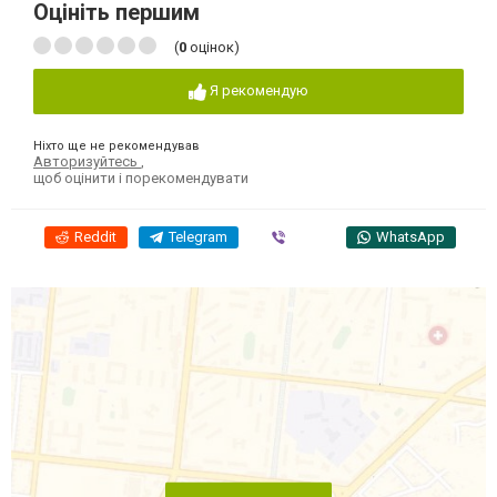
Оцініть першим
(
0
оцінок)
Я рекомендую
Ніхто ще не рекомендував
Авторизуйтесь
,
щоб оцінити і порекомендувати
Reddit
Telegram
Viber
WhatsApp