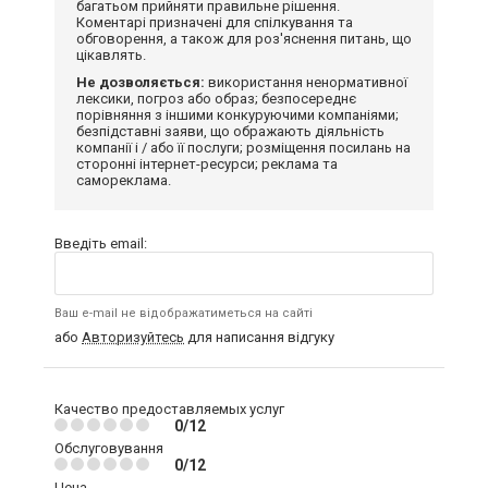
багатьом прийняти правильне рішення.
Коментарі призначені для спілкування та
обговорення, а також для роз'яснення питань, що
цікавлять.
Не дозволяється:
використання ненормативної
лексики, погроз або образ; безпосереднє
порівняння з іншими конкуруючими компаніями;
безпідставні заяви, що ображають діяльність
компанії і / або її послуги; розміщення посилань на
сторонні інтернет-ресурси; реклама та
самореклама.
Введіть email:
Ваш e-mail не відображатиметься на сайті
або
Авторизуйтесь
для написання відгуку
Качество предоставляемых услуг
0/12
Обслуговування
0/12
Цена