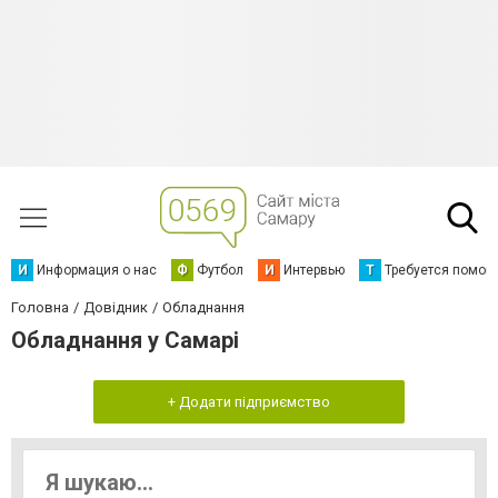
И
Информация о нас
Ф
Футбол
И
Интервью
Т
Требуется помощ
Головна
Довідник
Обладнання
Обладнання у Самарі
+ Додати підприємство