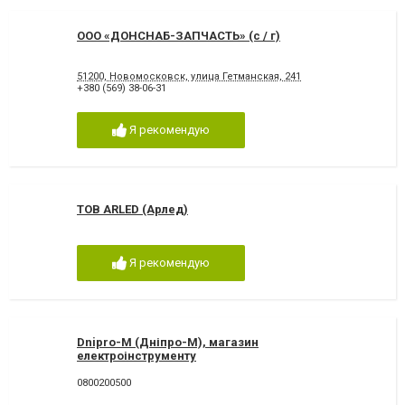
ООО «ДОНСНАБ-ЗАПЧАСТЬ» (с / г)
51200, Новомосковск, улица Гетманская, 241
+380 (569) 38-06-31
Я рекомендую
ТОВ ARLED (Арлед)
Я рекомендую
Dnipro-M (Дніпро-М), магазин
електроінструменту
0800200500