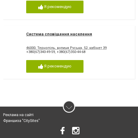
Я рекомендую
Система сповіщення населення
46000, Тернопiль, вулиця Руська, 52, кабінет 39
+380(67)340-49-59
,
+380(67)350-44-68
Я рекомендую
Реклама на сайті
Франшиза "CitySites"