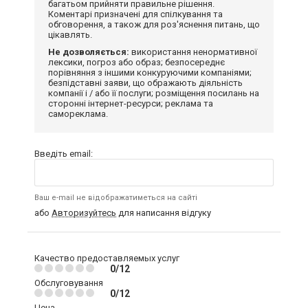
багатьом прийняти правильне рішення.
Коментарі призначені для спілкування та
обговорення, а також для роз'яснення питань, що
цікавлять.
Не дозволяється:
використання ненормативної
лексики, погроз або образ; безпосереднє
порівняння з іншими конкуруючими компаніями;
безпідставні заяви, що ображають діяльність
компанії і / або її послуги; розміщення посилань на
сторонні інтернет-ресурси; реклама та
самореклама.
Введіть email:
Ваш e-mail не відображатиметься на сайті
або
Авторизуйтесь
для написання відгуку
Качество предоставляемых услуг
0/12
Обслуговування
0/12
Цена