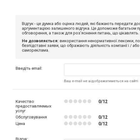
Відгук - це думка або оцінка людей, які бажають передати 
аргументацією залишеного відгука. Це допоможе багатьом пр
обговорення, а також для роз'яснення питань, що цікавлять.
Не дозволяється:
використання ненормативної лексики, по
безпідставні заяви, що ображають діяльність компанії і / або
самореклама.
Введіть email:
Ваш e-mail не відображатиметься на сайті
Качество
0/12
предоставляемых
услуг
Обслуговування
0/12
Цена
0/12
Відгук: