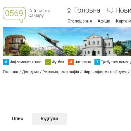
Головна
Нов
Оголошення
Афіша
Карта м
И
Информация о нас
Ф
Футбол
И
Интервью
Т
Требуется помощ
Головна
Довідник
Реклама, поліграфія
Широкоформатний друк
Опис
Відгуки