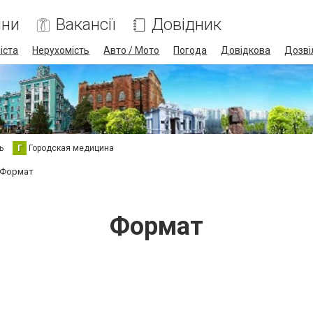
ини
Вакансії
Довідник
іста
Нерухомість
Авто / Мото
Погода
Довідкова
Дозві
ь
Г
Городская медицина
Формат
Формат