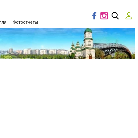
лля
Фотоотчеты