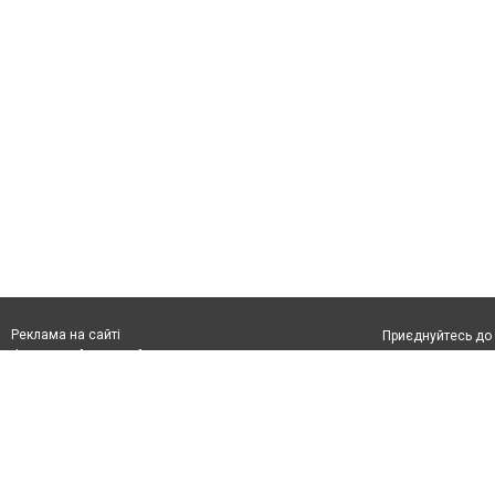
Реклама на сайті
Приєднуйтесь до 
Франшиза "CitySites"
З питань реклами:
Допускається цит
rek@citysites.ua
тексті обов'язко
розміщення прямо
абзацу в тексті 