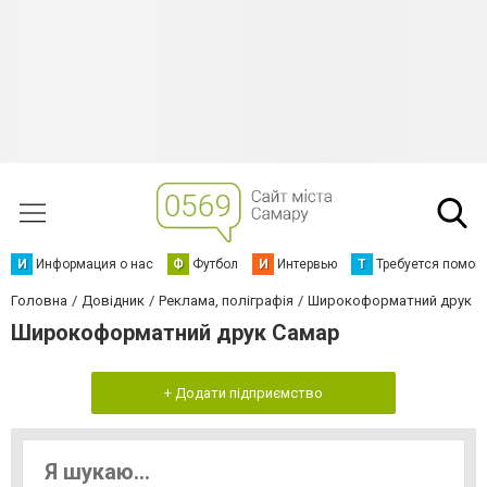
И
Информация о нас
Ф
Футбол
И
Интервью
Т
Требуется помощ
Головна
Довідник
Реклама, поліграфія
Широкоформатний друк
Широкоформатний друк Самар
+ Додати підприємство