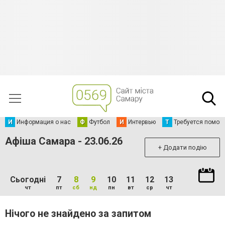
И
Информация о нас
Ф
Футбол
И
Интервью
Т
Требуется помощ
Афіша Самара - 23.06.26
+ Додати подію
Сьогодні
7
8
9
10
11
12
13
чт
пт
сб
нд
пн
вт
ср
чт
Нічого не знайдено за запитом