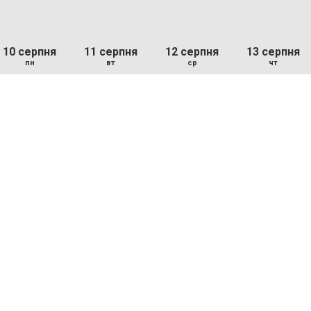
10 серпня
11 серпня
12 серпня
13 серпня
пн
вт
ср
чт