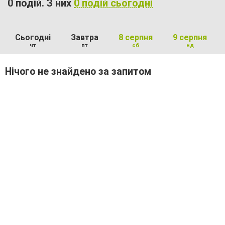
0 подій. З них
0 подій сьогодні
Сьогодні
Завтра
8 серпня
9 серпня
чт
пт
сб
нд
Нічого не знайдено за запитом