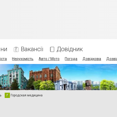
ини
Вакансії
Довідник
іста
Нерухомість
Авто / Мото
Погода
Довідкова
Дозві
ь
Г
Городская медицина