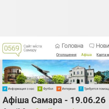
Головна
Нов
Оголошення
Афіша
Карта м
И
Информация о нас
Ф
Футбол
И
Интервью
Т
Требуется помощ
Афіша Самара - 19.06.26