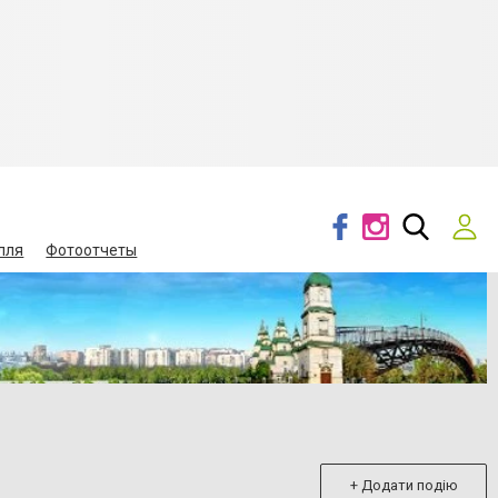
лля
Фотоотчеты
+ Додати подію