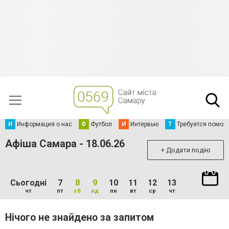
И
Информация о нас
Ф
Футбол
И
Интервью
Т
Требуется помощ
Афіша Самара - 18.06.26
+ Додати подію
Сьогодні
7
8
9
10
11
12
13
чт
пт
сб
нд
пн
вт
ср
чт
Нічого не знайдено за запитом