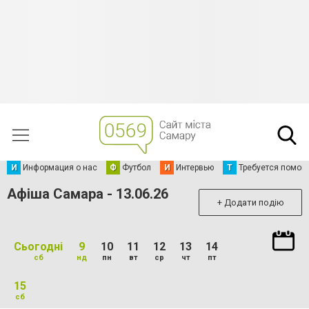
И
Информация о нас
Ф
Футбол
И
Интервью
Т
Требуется помощ
Афіша Самара - 13.06.26
+ Додати подію
Сьогодні
9
10
11
12
13
14
сб
нд
пн
вт
ср
чт
пт
15
сб