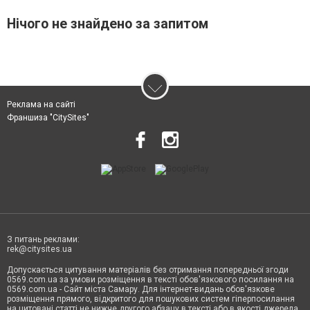
Нічого не знайдено за запитом
Реклама на сайті
Франшиза "CitySites"
З питань реклами:
rek@citysites.ua
Допускається цитування матеріалів без отримання попередньої згоди
0569.com.ua за умови розміщення в тексті обов'язкового посилання на
0569.com.ua - Сайт міста Самару. Для інтернет-видань обов'язкове
розміщення прямого, відкритого для пошукових систем гіперпосилання
на цитовані статті не нижче другого абзацу в тексті або в якості джерела.