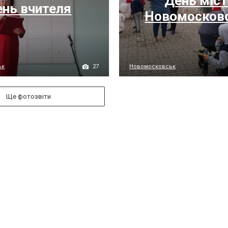
День міст
нь вчителя
Новомосков
27
ьк
Новомосковськ
Ще фотозвіти