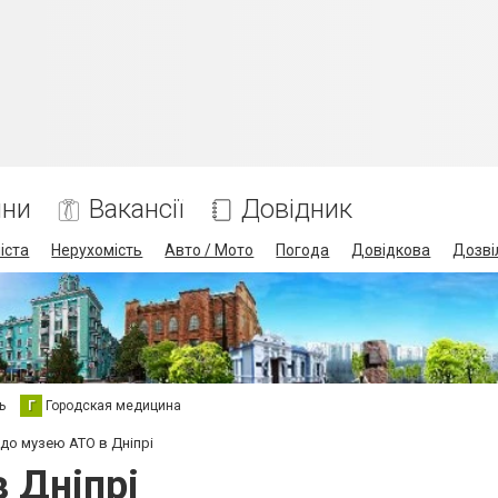
ини
Вакансії
Довідник
іста
Нерухомість
Авто / Мото
Погода
Довідкова
Дозві
ь
Г
Городская медицина
 до музею АТО в Дніпрі
 Дніпрі