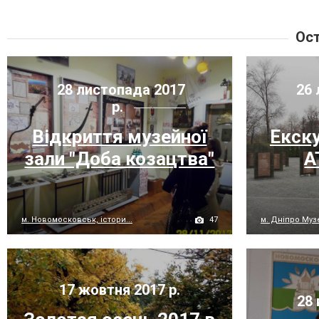
Ост
28 листопада 2017
26 
р.
Відкриття музейної
Екск
зали "Доба козацтва"
А
47
м. Новомосковськ, істори...
м. Дніпро Музе
17 жовтня 2017 р.
28 