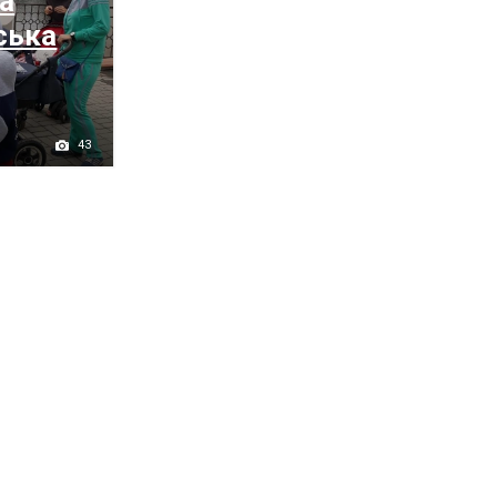
а
ська
43