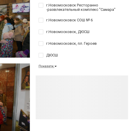
г.Новомосковск Ресторанно
-развлекательный комплекс "Самара"
г.Новомосковск СОШ № 6
г.Новомосковск, ДЮСШ
г.Новомосковск, пл. Героев
ДЮСШ
Показати