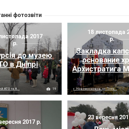
анні фотозвіти
18 листопада 
листопада 2017
р.
р.
Закладка кап
урсія до музею
основание х
ТО в Дніпрі
Архистратига 
19
й АТО та А...
г. Новомосковск, ул Плех...
23 вересня 201
вересня 2017 р.