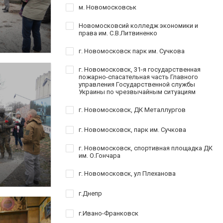
м. Новомосковськ
Новомосковсий колледж экономики и
права им. С.В.Литвиненко
г. Новомосковск парк им. Сучкова
г. Новомосковск, 31-я государственная
пожарно-спасательная часть Главного
управления Государственной службы
Украины по чрезвычайным ситуациям
г. Новомосковск, ДК Металлургов
г. Новомосковск, парк им. Сучкова
г. Новомосковск, спортивная площадка ДК
им. О.Гончара
г. Новомосковск, ул Плеханова
г.Днепр
г.Ивано-Франковск