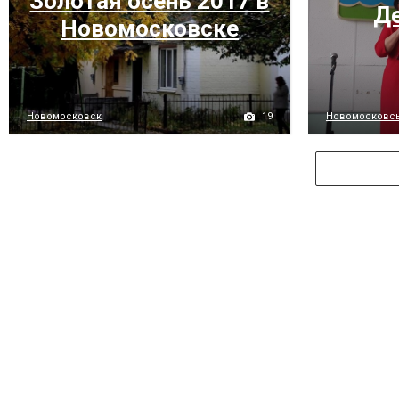
Золотая осень 2017 в
Де
Новомосковске
19
Новомосковск
Новомосковс