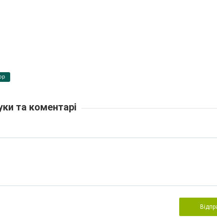
pp
уки та коментарі
Відпр