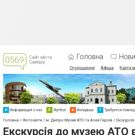
Головна
Нов
Оголошення
Афіша
Карта м
И
Информация о нас
Ф
Футбол
И
Интервью
Т
Требуется помощ
Головна
Фотозвіти
м. Дніпро Музей АТО та Алея Героїв
Екскурсія
Екскурсія до музею АТО в