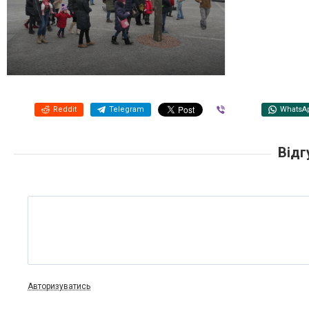
Reddit
Telegram
Viber
WhatsA
Відг
Авторизуватись