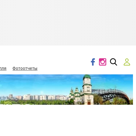
лля
Фотоотчеты