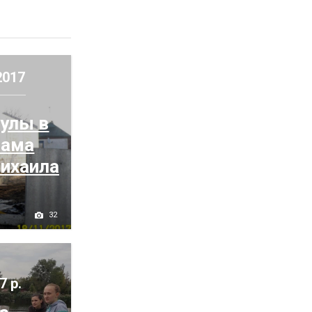
2017
сулы в
рама
Михаила
32
7 р.