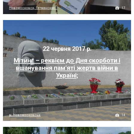
17
Новомосковск, Гетманская...
22 червня 2017 р.
Мітинг – реквієм до Дня скорботи і
вшанування пам’яті жертв війни в
Україні;
14
м. Новомосковськ