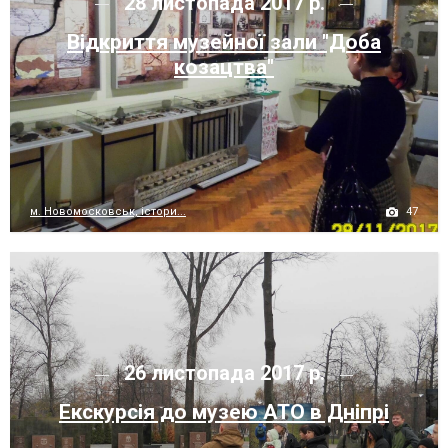
28 листопада 2017 р.
Відкриття музейної зали "Доба
козацтва"
47
м. Новомосковськ, істори...
26 листопада 2017 р.
Екскурсія до музею АТО в Дніпрі