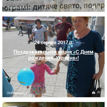
45
Новомосковск
24 серпня 2017 р.
Поздравительная акция «С Днем
рождения, Украина»!
20
Новомосковск