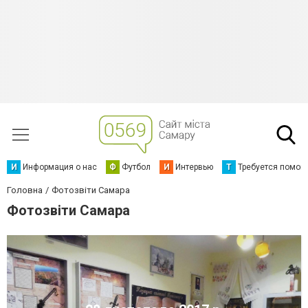
И
Информация о нас
Ф
Футбол
И
Интервью
Т
Требуется помощ
Головна
Фотозвіти Самара
Фотозвіти Самара