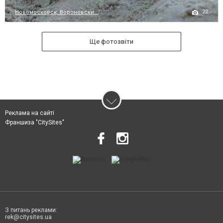
22
Новомосковск, Вороновски...
Ще фотозвіти
Реклама на сайті
Франшиза "CitySites"
З питань реклами:
rek@citysites.ua