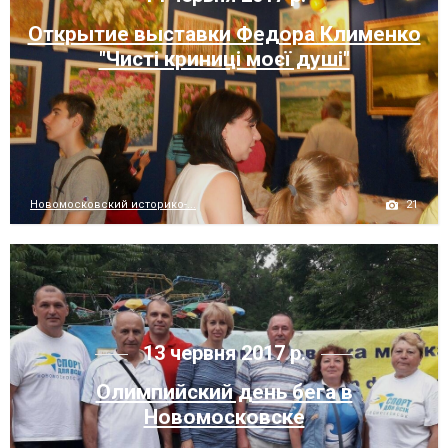
Открытие выставки Федора Клименко
"Чисті криниці моєї душі"
21
Новомосковский историко-...
13 червня 2017 р.
Олимпийский день бега в
Новомосковске