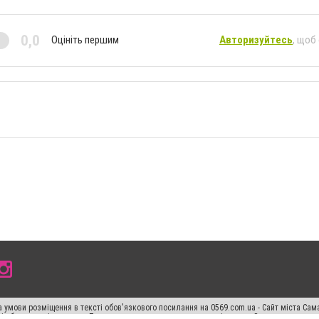
0,0
Оцініть першим
Авторизуйтесь
, щоб
 умови розміщення в тексті обов'язкового посилання на 0569.com.ua - Сайт міста Сам
сті або в якості джерела. Порушення виняткових прав переслідується Законом.