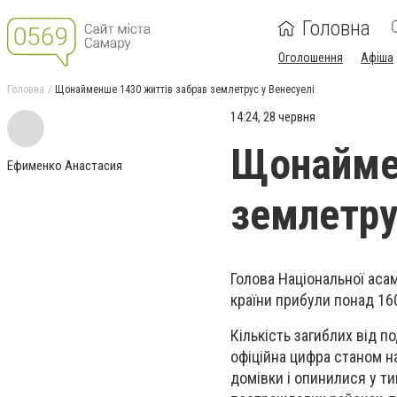
Головна
Оголошення
Афіша
Головна
Щонайменше 1430 життів забрав землетрус у Венесуелі
14:24, 28 червня
Щонаймен
Ефименко Анастасия
землетру
Голова Національної аса
країни прибули понад 16
Кількість загиблих від п
офіційна цифра станом н
домівки і опинилися у т