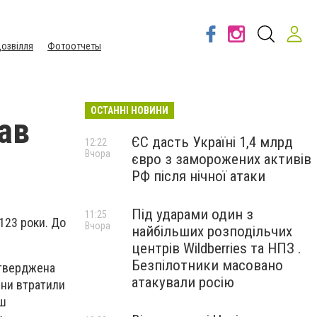
озвілля
Фотоотчеты
ОСТАННІ НОВИНИ
ав
ЄС дасть Україні 1,4 млрд
12:22
Вчора
євро з заморожених активів
РФ після нічної атаки
Під ударами один з
11:25
123 роки. До
Вчора
найбільших розподільчих
центрів Wildberries та НПЗ .
Безпілотники масовано
ідтверджена
атакували росію
ини втратили
ьш