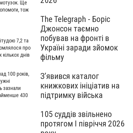
2026
 мотузок. Ще
допомоги, тож
The Telegraph - Боріс
Джонсон таємно
побував на фронті в
ітудою 7,2 та
Україні заради зйомок
ідомлялося про
 кількох днів
фільму
ад 100 років,
З’явився каталог
тужні
книжкових ініціатив на
ь зазнали
підтримку війська
найменше 430
105 суддів звільнено
протягом I півріччя 2026