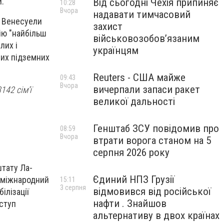
.
Від сьогодні Чехія припиняє
10:28
Вчора
надавати тимчасовий
ї Венесуели
захист
ію "найбільш
військовозобов’язаним
лих і
українцям
их підземних
Reuters - США майже
09:43
Вчора
вичерпали запаси ракет
142 сім'ї
великої дальності
Генштаб ЗСУ повідомив про
08:59
Вчора
втрати ворога станом на 5
серпня 2026 року
штату Ла-
Єдиний НПЗ Грузії
й міжнародний
15:11
3 серпня
відмовився від російської
ілізації
нафти . Знайшов
оступ
альтернативу в двох країнах