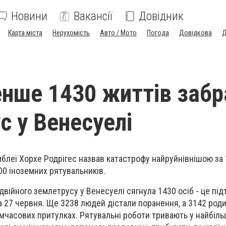
Новини
Вакансії
Довідник
Карта міста
Нерухомість
Авто / Мото
Погода
Довідкова
Д
ше 1430 життів забр
с у Венесуелі
мблеї Хорхе Родрігес назвав катастрофу найруйнівнішою за 
00 іноземних рятувальників.
одвійного землетрусу у Венесуелі сягнула 1430 осіб - це п
а 27 червня. Ще 3238 людей дістали поранення, а 3142 род
имчасових притулках. Рятувальні роботи тривають у найбіл