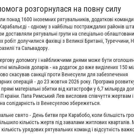
омога розгорнулася на повну силу
и понад 1600 іноземних рятувальників, додаткові команд
 Карабальєді - одному з найбільш постраждалих районів шта
ери доставляли рятувальні групи на спеціально облаштован
робіт долучилися фахівці з Великої Британії, Туреччини, Н
разилії та Сальвадору.
ргову допомогу і найближчими днями може бути оголошен
тні мільйонів доларів - на додаток до вже виділених 150 мі
ово скасував санкції проти Венесуели для забезпечення
рних операцій - до 23 жовтня 2026 року. Програма розвитк
рямі матеріальні збитки від катастрофи у 6,7 мільярда дол
П країни. Папа Римський Лев висловив співчуття жертвам 
на солідарність із Венесуелою збережеться.
нальне свято - День битви при Карабобо, коли більшість гр
ільшило кількість жертв під завалами житлових кварталів. 
кількість урядових рятувальних команд і відсутність важкої