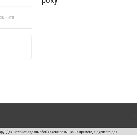
року
 оцінити
ару. Для інтернет-видань обов'язкове розміщення прямого, відкритого для