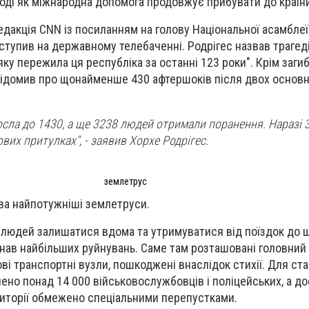
оді як міжнародна допомога продовжує прибувати до країни
редакція CNN із посиланням на голову Національної асамбле
иступив на державному телебаченні. Родрігес назвав трагед
ку пережила ця республіка за останні 123 роки". Крім загиб
відомив про щонайменше 430 афтершоків після двох основн
осла до 1430, а ще 3238 людей отримали поранення. Наразі 3
вих притулках", - заявив Хорхе Родрігес.
землетрус
ва найпотужніші землетруси.
 людей залишатися вдома та утримуватися від поїздок до 
зазнав найбільших руйнувань. Саме там розташовані головни
ві транспортні вузли, пошкоджені внаслідок стихії. Для стаб
учено понад 14 000 військовослужбовців і поліцейських, а д
риторії обмежено спеціальними перепустками.