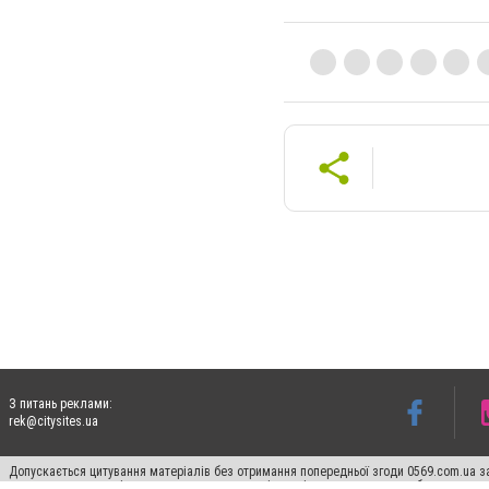
З питань реклами:
rek@citysites.ua
Допускається цитування матеріалів без отримання попередньої згоди 0569.com.ua за
пошукових систем гіперпосилання на цитовані статті не нижче другого абзацу в тек