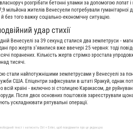
ласноруч розгрібати бетонні уламки за допомогою лопат і
7,9 мільйона жителів Венесуели потребували гуманітарної 
 й без того важку соціально-економічну ситуацію.
одвійний удар стихії
ідній Венесуелі за 39 секунд сталися два землетруси - магн
 дані про жертв з'явилися вже ввечері 25 червня: тоді пов
исячі поранених. Кількість жертв стрімко зростала упродовж
онад тисячі.
ю стали найпотужнішими землетрусами у Венесуелі за пон
лужби США. Епіцентри зафіксували в штаті Яракуй, однак по
о всій країні - включно зі столицею Каракасом, де руйнуван
споруди. Після двох основних поштовхів зареєстрували що
ують ускладнювати рятувальні операції.
бхідний текст і натисніть Ctrl + Enter, щоб повідомити про це редакцію