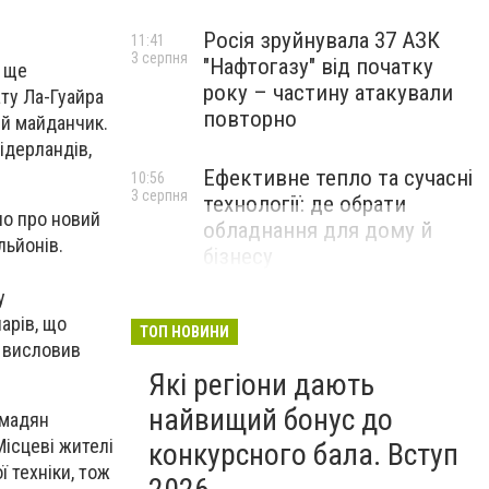
Росія зруйнувала 37 АЗК
11:41
3 серпня
"Нафтогазу" від початку
и ще
року – частину атакували
ту Ла-Гуайра
повторно
ий майданчик.
ідерландів,
Ефективне тепло та сучасні
10:56
3 серпня
технології: де обрати
о про новий
обладнання для дому й
льйонів.
бізнесу
НОВИНИ КОМПАНІЙ
у
арів, що
ТОП НОВИНИ
і висловив
Які регіони дають
найвищий бонус до
омадян
Місцеві жителі
конкурсного бала. Вступ
 техніки, тож