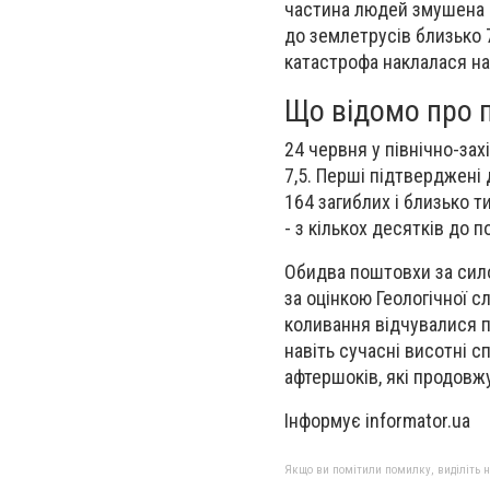
частина людей змушена в
до землетрусів близько 
катастрофа наклалася на
Що відомо про п
24 червня у північно-зах
7,5. Перші підтверджені
164 загиблих і близько т
- з кількох десятків до п
Обидва поштовхи за сило
за оцінкою Геологічної с
коливання відчувалися п
навіть сучасні висотні 
афтершоків, які продовж
Інформує informator.ua
Якщо ви помітили помилку, виділіть нео