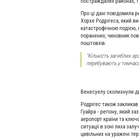
постраждалих районах, т
Про ці дані повідомила 
Хорхе Родрігеса, який в
катастрофічною подією, я
поранених, чиновник по
поштовхів.
"Кількість загиблих зр
перебувають у тимчасо
Венесуелу сколихнули д
Родрігес також закликав
Гуайра - регіону, який 
аеропорт країни та ключо
ситуації в зоні лиха зал
цивільних на уражені те