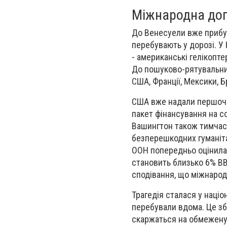
Міжнародна доп
До Венесуели вже прибул
перебувають у дорозі. У
- американські гелікопт
До пошуково-рятувальних 
США, Франції, Мексики, Б
США вже надали першоче
пакет фінансування на со
Вашингтон також тимчас
безперешкодних гуманіта
ООН попередньо оцінила п
становить близько 6% ВВ
сподівання, що міжнарод
Трагедія сталася у націо
перебували вдома. Це зб
скаржаться на обмежену 