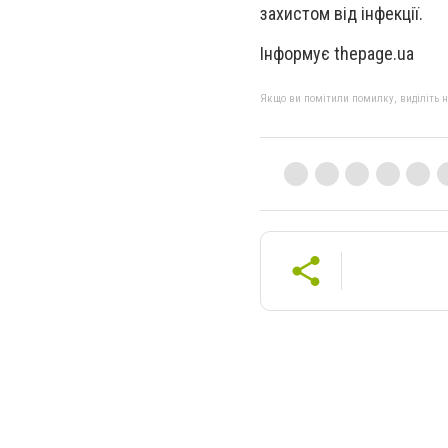
захистом від інфекції.
Інформує thepage.ua
Якщо ви помітили помилку, виділіть нео