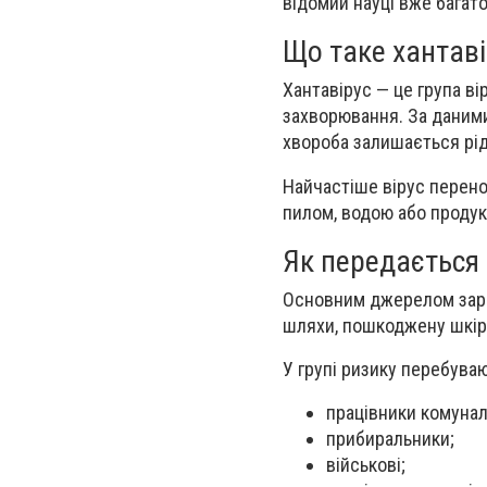
відомий науці вже багато
Що таке хантаві
Хантавірус — це група ві
захворювання. За даними 
хвороба залишається рід
Найчастіше вірус перено
пилом, водою або продук
Як передається 
Основним джерелом зараж
шляхи, пошкоджену шкіру
У групі ризику перебуваю
працівники комунал
прибиральники;
військові;