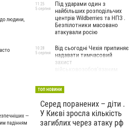
Під ударами один з
11:25
5 серпня
найбільших розподільчих
центрів Wildberries та НПЗ .
 до людини,
Безпілотники масовано
атакували росію
Від сьогодні Чехія припиняє
10:28
часто
5 серпня
надавати тимчасовий
захист
військовозобов’язаним
українцям
ТОП НОВИНИ
Серед поранених – діти .
У Києві зросла кількість
безпечніших —
загиблих через атаку рф
ким падінням