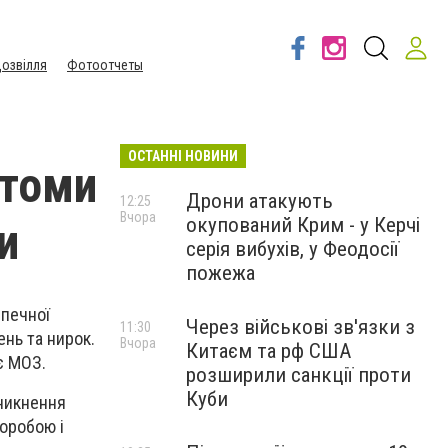
озвілля
Фотоотчеты
ОСТАННІ НОВИНИ
птоми
Дрони атакують
12:25
Вчора
окупований Крим - у Керчі
и
серія вибухів, у Феодосії
пожежа
зпечної
Через військові зв'язки з
11:30
ень та нирок.
Вчора
Китаєм та рф США
є МОЗ.
розширили санкції проти
Куби
никнення
воробою і