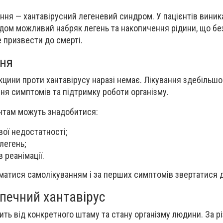
ня — хантавірусний легеневий синдром. У пацієнтів виник
одом можливий набряк легень та накопичення рідини, що бе
 призвести до смерті.
ння
кцини проти хантавірусу наразі немає. Лікування здебільшо
я симптомів та підтримку роботи організму.
єнтам можуть знадобитися:
вої недостатності;
легень;
в реанімації.
йматися самолікуванням і за перших симптомів звертатися 
печний хантавірус
ить від конкретного штаму та стану організму людини. За р