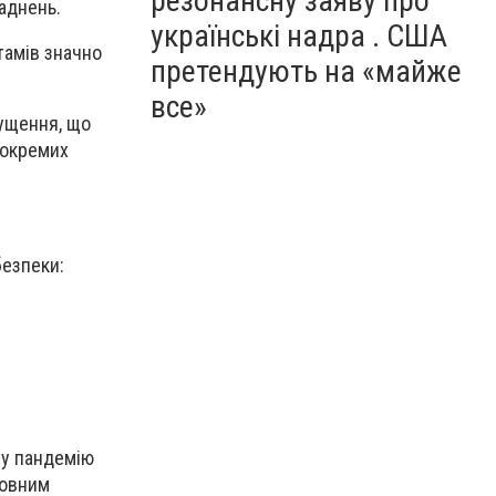
резонансну заяву про
аднень.
українські надра . США
тамів значно
претендують на «майже
все»
пущення, що
 окремих
безпеки:
ну пандемію
ловним