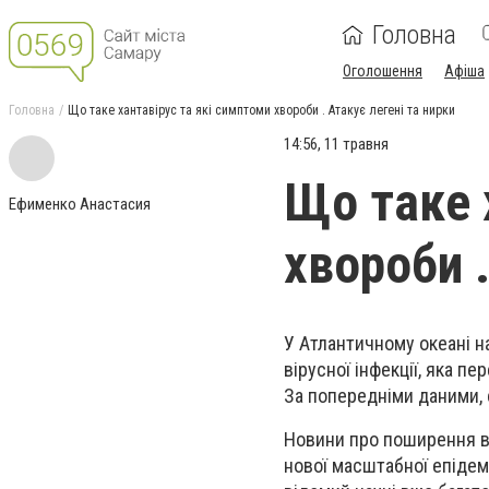
Головна
Оголошення
Афіша
Головна
Що таке хантавірус та які симптоми хвороби . Атакує легені та нирки
14:56, 11 травня
Що таке 
Ефименко Анастасия
хвороби .
У Атлантичному океані н
вірусної інфекції, яка п
За попередніми даними, 
Новини про поширення в
нової масштабної епідем