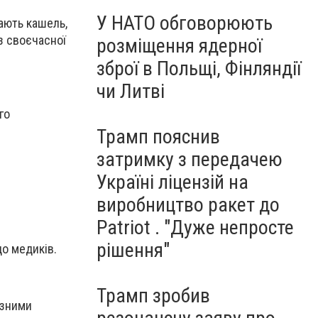
У НАТО обговорюють
ають кашель,
з своєчасної
розміщення ядерної
зброї в Польщі, Фінляндії
чи Литві
го
Трамп пояснив
затримку з передачею
Україні ліцензій на
виробництво ракет до
Patriot . "Дуже непросте
рішення"
до медиків.
Трамп зробив
ізними