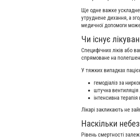
Ще одне важке ускладнен
утруднене дихання, а зг
медичної допомоги може
Чи існує лікува
Специфічних ліків або ва
спрямоване на полегшенн
У тяжких випадках паці
гемодіаліз за нирко
штучна вентиляція 
інтенсивна терапія 
Лікарі закликають не за
Наскільки небез
Рівень смертності залеж