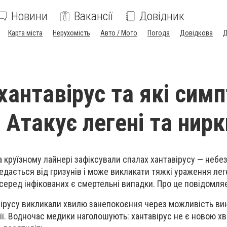
Новини
Вакансії
Довідник
Карта міста
Нерухомість
Авто / Мото
Погода
Довідкова
Д
хантавірус та які сим
 Атакує легені та нирк
а круїзному лайнері зафіксували спалах хантавірусу — небе
ередається від гризунів і може викликати тяжкі ураження лег
серед інфікованих є смертельні випадки. Про це повідомля
ірусу викликали хвилю занепокоєння через можливість ви
ії. Водночас медики наголошують: хантавірус не є новою х