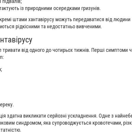
 підвалів;
нтактують із природними осередками гризунів.
окремі штами хантавірусу можуть передаватися від людини
аються рідкісними та недостатньо вивченими.
нтавірусу
е тривати від одного до чотирьох тижнів. Перші симптоми 
п:
;
переку.
ція здатна викликати серйозні ускладнення. Одне з найне
ирковим синдромом, яка супроводжується кровотечами, різ
татністю.