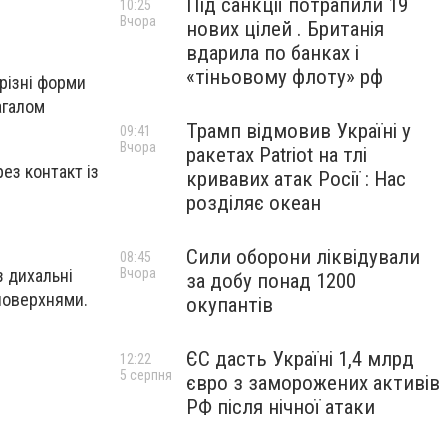
Під санкції потрапили 19
10:25
Вчора
нових цілей . Британія
вдарила по банках і
«тіньовому флоту» рф
 різні форми
агалом
Трамп відмовив Україні у
09:41
Вчора
ракетах Patriot на тлі
ез контакт із
кривавих атак Росії : Нас
розділяє океан
Сили оборони ліквідували
08:45
 дихальні
Вчора
за добу понад 1200
 поверхнями.
окупантів
ЄС дасть Україні 1,4 млрд
12:22
5 серпня
євро з заморожених активів
РФ після нічної атаки