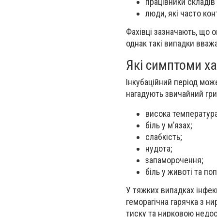
працівники складів і
люди, які часто ко
Фахівці зазначають, що 
однак такі випадки вваж
Які симптоми ха
Інкубаційний період мож
нагадують звичайний гри
висока температура
біль у м’язах;
слабкість;
нудота;
запаморочення;
біль у животі та по
У тяжких випадках інфек
геморагічна гарячка з н
тиску та нирковою недос