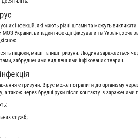
 десятиліть.
рус
русних інфекцій, які мають різні штами та можуть викликати
МОЗ України, випадки інфекції фіксували і в Україні, хоча з
кісною.
сять пацюки, миші та інші гризуни. Людина заражається чер
тами, забрудненими виділеннями інфікованих тварин.
інфекція
ення є гризуни. Вірус може потрапити до організму через
, а також через брудні руки після контакту із зараженими
ть:
ьних служб;