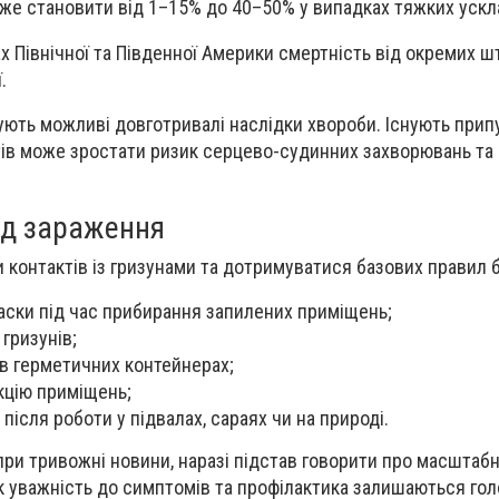
оже становити від 1–15% до 40–50% у випадках тяжких ускл
х Північної та Південної Америки смертність від окремих ш
.
жують можливі довготривалі наслідки хвороби. Існують при
тів може зростати ризик серцево-судинних захворювань та
ід зараження
контактів із гризунами та дотримуватися базових правил 
ски під час прибирання запилених приміщень;
гризунів;
 в герметичних контейнерах;
кцію приміщень;
після роботи у підвалах, сараях чи на природі.
при тривожні новини, наразі підстав говорити про масштаб
к уважність до симптомів та профілактика залишаються го