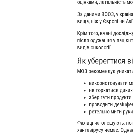
оцінками, летальність м
За даними ВООЗ, у країна
вища, ніж у Європі чи Азії
Крім того, вчені дослід
після одужання у пацієн
видів онкології.
Як уберегтися в
МОЗ рекомендує уникати 
використовувати ма
не торкатися диких 
зберігати продукти
проводити дезінфе
ретельно мити руки 
Фахівці наголошують: по
хантавірусу немає. Одна