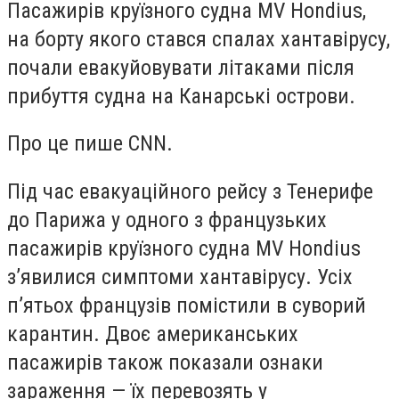
Пасажирів круїзного судна MV Hondius,
на борту якого стався спалах хантавірусу,
почали евакуйовувати літаками після
прибуття судна на Канарські острови.
Про це пише CNN.
Під час евакуаційного рейсу з Тенерифе
до Парижа у одного з французьких
пасажирів круїзного судна MV Hondius
з’явилися симптоми хантавірусу. Усіх
п’ятьох французів помістили в суворий
карантин. Двоє американських
пасажирів також показали ознаки
зараження — їх перевозять у