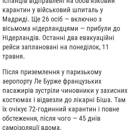
іспанців відправлені на обов’язковий
карантин у військовий шпиталь у
Мадриді. Ще 26 осіб — включно з
вісьмома нідерландцями — прибули до
Нідерландів. Останні два евакуаційні
рейси заплановані на понеділок, 11
травня.
Після приземлення у паризькому
аеропорту Ле Бурже французьких
пасажирів зустріли чиновники у захисних
костюмах і відвезли до лікарні Біша. Там
їх очікує 72-годинний карантин і повне
обстеження, після чого — 45 днів
самоізоляції вдома.