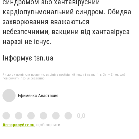
синдромом або хантавірусний
кардіопульмональний синдром. Обидва
захворювання вважаються
небезпечними, вакцини від хантавіруса
наразі не існує.
Інформує tsn.ua
Якщо ви помітили помилку, виділіть необхідний текст і натисніть Ctrl + Enter, щоб
повідомити про це редакцію
Ефименко Анастасия
0,0
Авторизуйтесь
, щоб оцінити