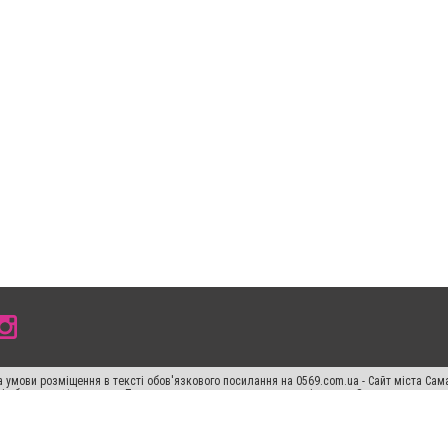
 умови розміщення в тексті обов'язкового посилання на 0569.com.ua - Сайт міста Сам
сті або в якості джерела. Порушення виняткових прав переслідується Законом.
ський спецпроєкт", "Політичні новини", "Пресреліз", "PR", "Офіційно", "Політична рек