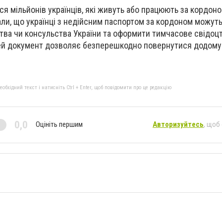
я мільйонів українців, які живуть або працюють за кордоно
дали, що українці з недійсним паспортом за кордоном можут
тва чи консульства України та оформити тимчасове свідоц
Цей документ дозволяє безперешкодно повернутися додому
бхідний текст і натисніть Ctrl + Enter, щоб повідомити про це редакцію
0,0
Оцініть першим
Авторизуйтесь
, щоб