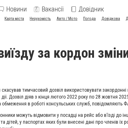
Новини
Вакансії
Довідник
Карта міста
Нерухомість
Авто / Мото
Погода
Довідкова
Д
виїзду за кордон змін
ни скасував тимчасовий дозвіл використовувати закордонні
ії. Дозвіл діяв з кінця лютого 2022 року по 28 жовтня 202
а обмеження в роботі консульських служб, повідомляють Ф
онники можуть відмовити у посадці на рейс або в’їзді до ін
а дітей, у паспортах яких були внесені дані про членів їх р