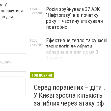
м. У
Росія зруйнувала 37 АЗК
11:41
ь звернутися
3 серпня
"Нафтогазу" від початку
тво для
року – частину атакували
.
повторно
Ефективне тепло та сучасні
10:56
3 серпня
технології: де обрати
обладнання для дому й
бізнесу
 оцінити
НОВИНИ КОМПАНІЙ
ТОП НОВИНИ
Серед поранених – діти .
У Києві зросла кількість
загиблих через атаку рф