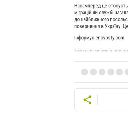
Насамперед це стосуєтьс
міграційній службі нага
до найближчого посольс
повернення в Україну. 
Інформує enovosty.com
Якщо ви помітили помилку, виділіть нео