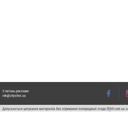
З питань реклами:
rek@citysites.ua
Допускається цитування матеріалів без отримання попередньої згоди 0569.com.ua за
пошукових систем гіперпосилання на цитовані статті не нижче другого абзацу в тек
Матеріали з плашками "Новини компаній", "Промо", "Партнерський матеріал", "Партнер