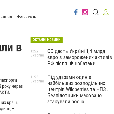
озвілля
Фотоотчеты
ОСТАННІ НОВИНИ
или в
ЄС дасть Україні 1,4 млрд
12:22
5 серпня
євро з заморожених активів
РФ після нічної атаки
Під ударами один з
11:25
 паспорти
5 серпня
найбільших розподільчих
5 року через
центрів Wildberries та НПЗ .
АКТИ.
Безпілотники масовано
атакували росію
ших країн.
один», –