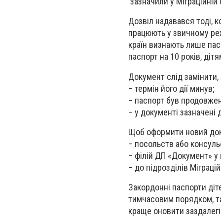
зазначили у Міграційній 
Дозвіл надавався тоді, 
працюють у звичному ре
країн визнають лише пасп
паспорт на 10 років, дітя
Документ слід замінити,
– термін його дії минув;
– паспорт був продовже
– у документі зазначені 
Щоб оформити новий док
– посольств або консуль
– філій ДП «Документ» у 
– до підрозділів Міграці
Закордонні паспорти дітей
тимчасовим порядком, та
краще оновити заздалегі