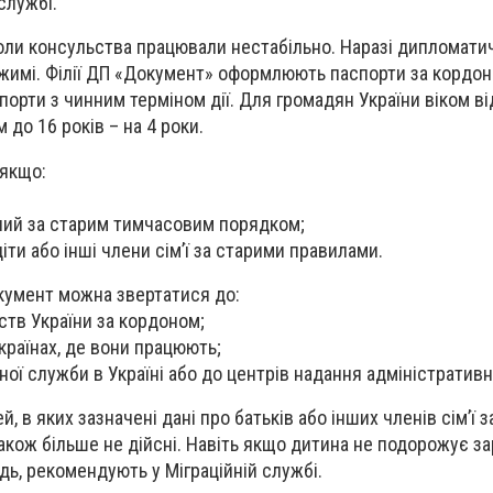
службі.
коли консульства працювали нестабільно. Наразі дипломати
жимі. Філії ДП «Документ» оформлюють паспорти за кордон
орти з чинним терміном дії. Для громадян України віком від
м до 16 років – на 4 роки.
 якщо:
ний за старим тимчасовим порядком;
діти або інші члени сім’ї за старими правилами.
умент можна звертатися до:
ств України за кордоном;
країнах, де вони працюють;
йної служби в Україні або до центрів надання адміністративн
, в яких зазначені дані про батьків або інших членів сім’ї 
кож більше не дійсні. Навіть якщо дитина не подорожує зара
дь, рекомендують у Міграційній службі.