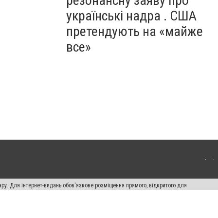
резонансну заяву про
українські надра . США
претендують на «майже
все»
ару. Для інтернет-видань обов'язкове розміщення прямого, відкритого для
лама" публікуються на правах реклами.