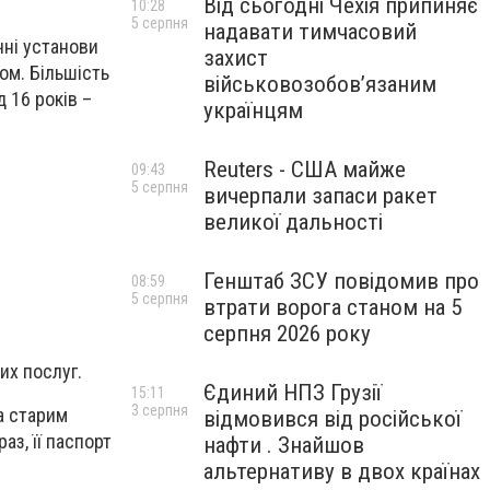
Від сьогодні Чехія припиняє
10:28
5 серпня
надавати тимчасовий
чні установи
захист
ом. Більшість
військовозобов’язаним
 16 років –
українцям
Reuters - США майже
09:43
5 серпня
вичерпали запаси ракет
великої дальності
Генштаб ЗСУ повідомив про
08:59
5 серпня
втрати ворога станом на 5
серпня 2026 року
их послуг.
Єдиний НПЗ Грузії
15:11
3 серпня
за старим
відмовився від російської
з, її паспорт
нафти . Знайшов
альтернативу в двох країнах