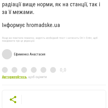
радіації вище норми, як на станції, так і
за її межами.
Інформує hromadske.ua
Якщо ви помітили помилку, виділіть необхідний текст і натисніть Ctrl + Enter, щоб
повідомити про це редакцію
Ефименко Анастасия
0,0
Авторизуйтесь
, щоб оцінити