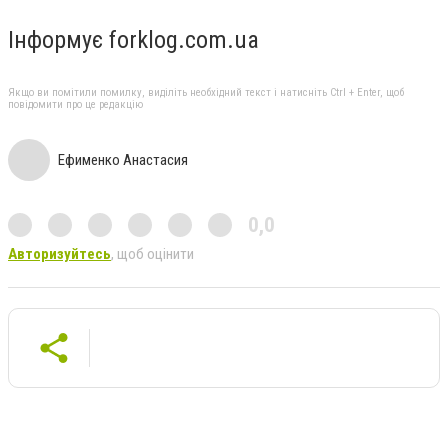
Інформує forklog.com.ua
Якщо ви помітили помилку, виділіть необхідний текст і натисніть Ctrl + Enter, щоб
повідомити про це редакцію
Ефименко Анастасия
0,0
Авторизуйтесь
, щоб оцінити