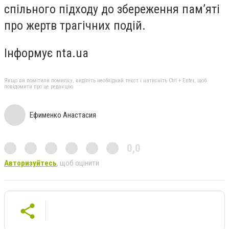
спільного підходу до збереження пам’яті
про жертв трагічних подій.
Інформує nta.ua
Якщо ви помітили помилку, виділіть необхідний текст і натисніть Ctrl + Enter, щоб
повідомити про це редакцію
Ефименко Анастасия
0,0
Авторизуйтесь
, щоб оцінити