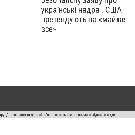
резонансну заяву про
українські надра . США
претендують на «майже
все»
ару. Для інтернет-видань обов'язкове розміщення прямого, відкритого для
лама" публікуються на правах реклами.