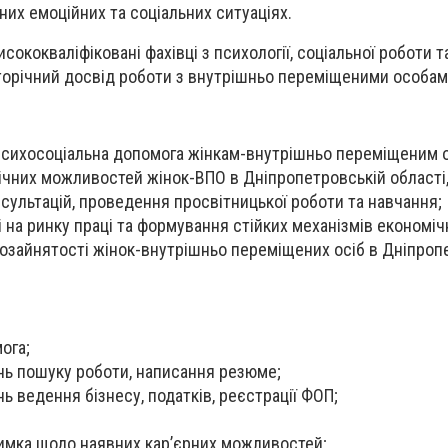
них емоційних та соціальних ситуаціях.
сококваліфіковані фахівці з психології, соціальної роботи т
аторічний досвід роботи з внутрішньо переміщеними особам
психосоціальна допомога жінкам-внутрішньо переміщеним 
чних можливостей жінок-ВПО в Дніпропетровській області
сультацій, проведення просвітницької роботи та навчання;
і на ринку праці та формування стійких механізмів економіч
озайнятості жінок-внутрішньо переміщених осіб в Дніпроп
ога;
ань пошуку роботи, написання резюме;
нь ведення бізнесу, податків, реєстрації ФОП;
имка щодо наявних кар’єрних можливостей;