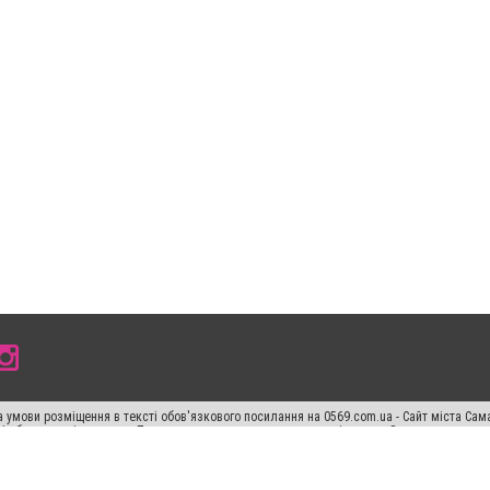
 умови розміщення в тексті обов'язкового посилання на 0569.com.ua - Сайт міста Сам
сті або в якості джерела. Порушення виняткових прав переслідується Законом.
ський спецпроєкт", "Політичні новини", "Пресреліз", "PR", "Офіційно", "Політична рек