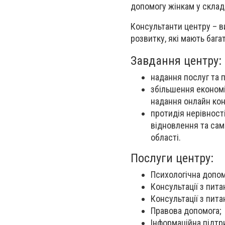
допомогу жінкам у склад
Консультанти центру – ви
розвитку, які мають баг
Завдання центру:
надання послуг та 
збільшення економі
надання онлайн кон
протидія нерівност
відновлення та сам
області.
Послуги центру:
Психологічна допом
Консультації з пит
Консультації з пита
Правова допомога;
Інформаційна підтр