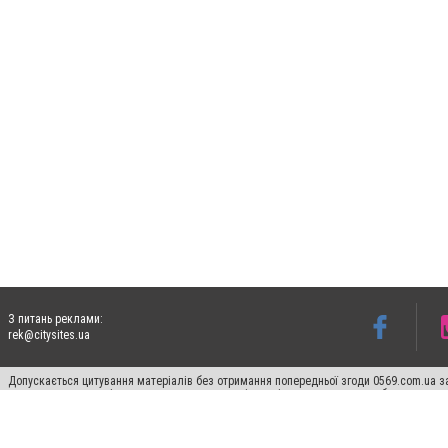
З питань реклами:
rek@citysites.ua
Допускається цитування матеріалів без отримання попередньої згоди 0569.com.ua за
пошукових систем гіперпосилання на цитовані статті не нижче другого абзацу в тек
Матеріали з плашками "Новини компаній", "Промо", "Партнерський матеріал", "Партнер