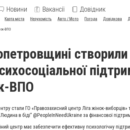
Новини
Вакансії
Довідник
Карта міста
Нерухомість
Авто / Мото
Погода
Довідкова
Д
нок-ВПО
опетровщині створили
психосоціальної підтр
к-ВПО
ентру стали ГО «Правозахисний центр Ліга жінок-виборців» 
“Людина в біді” @PeopleInNeedUkraine за фінансової підтри
йний центр має забезпечити ефективну психологічну підтри