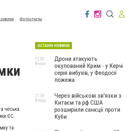
озвілля
Фотоотчеты
ОСТАННІ НОВИНИ
Дрони атакують
12:25
Вчора
окупований Крим - у Керчі
имки
серія вибухів, у Феодосії
пожежа
Через військові зв'язки з
11:30
Вчора
Китаєм та рф США
та чеська
розширили санкції проти
мки ЄС.
Куби
мку та