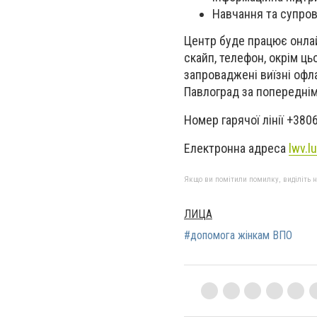
Навчання та супро
Центр буде працює онлайн
скайп, телефон, окрім ц
запроваджені виїзні офла
Павлоград за попереднім
Номер гарячої лінії +380
Електронна адреса
lwv.
Якщо ви помітили помилку, виділіть нео
ЛИЦА
#допомога жінкам ВПО