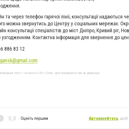
водження.
 та через телефон гарячої лінії, консультації надаються че
ього можна звернутись до Центру у соціальних мережах. Ок
йн консультації спеціалістів до міст Дніпро, Кривий ріг, Н
 узгодженням. Контактна інформація для звернення до цен
66 886 83 12
lugansk@gmail.com
бхідний текст і натисніть Ctrl + Enter, щоб повідомити про це редакцію
0,0
Оцініть першим
Авторизуйтесь
, щоб