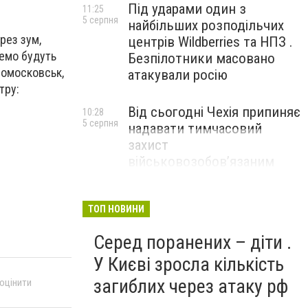
Під ударами один з
11:25
5 серпня
найбільших розподільчих
рез зум,
центрів Wildberries та НПЗ .
ремо будуть
Безпілотники масовано
овомосковськ,
атакували росію
тру:
Від сьогодні Чехія припиняє
10:28
5 серпня
надавати тимчасовий
захист
військовозобов’язаним
українцям
ТОП НОВИНИ
Серед поранених – діти .
У Києві зросла кількість
загиблих через атаку рф
 оцінити