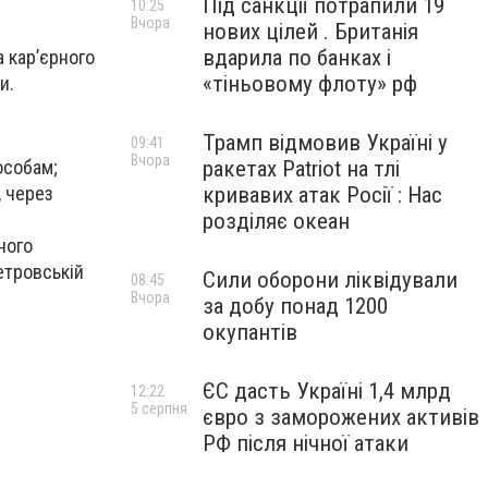
Під санкції потрапили 19
10:25
Вчора
нових цілей . Британія
вдарила по банках і
а кар’єрного
«тіньовому флоту» рф
и.
Трамп відмовив Україні у
09:41
Вчора
особам;
ракетах Patriot на тлі
, через
кривавих атак Росії : Нас
розділяє океан
ного
етровській
Сили оборони ліквідували
08:45
Вчора
за добу понад 1200
окупантів
ЄС дасть Україні 1,4 млрд
12:22
5 серпня
євро з заморожених активів
РФ після нічної атаки