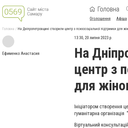
Головна
Оголошення
Афіша
Головна
На Дніпропетровщині створили центр з психосоціальної підтримки для жі
13:30, 20 липня 2023 р.
На Дніпр
Ефименко Анастасия
центр з 
для жіно
Ініціатором створення ц
гуманітарна організація 
Віртуальний консультаці