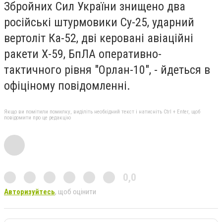
Збройних Сил України знищено два
російські штурмовики Су-25, ударний
вертоліт Ка-52, дві керовані авіаційні
ракети Х-59, БпЛА оперативно-
тактичного рівня "Орлан-10", - йдеться в
офіціному повідомленні.
Якщо ви помітили помилку, виділіть необхідний текст і натисніть Ctrl + Enter, щоб
повідомити про це редакцію
0,0
Авторизуйтесь
, щоб оцінити