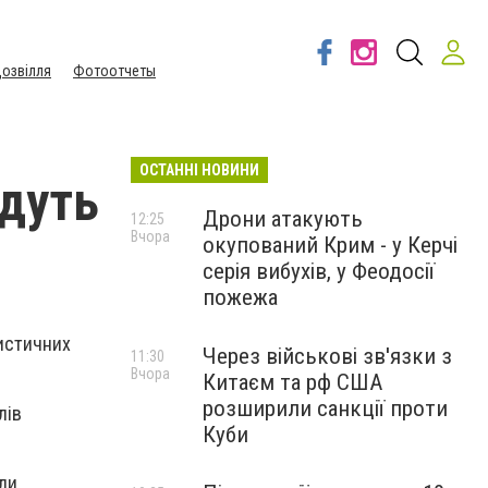
озвілля
Фотоотчеты
ОСТАННІ НОВИНИ
едуть
Дрони атакують
12:25
Вчора
окупований Крим - у Керчі
серія вибухів, у Феодосії
пожежа
ристичних
Через військові зв'язки з
11:30
Вчора
Китаєм та рф США
розширили санкції проти
лів
Куби
али