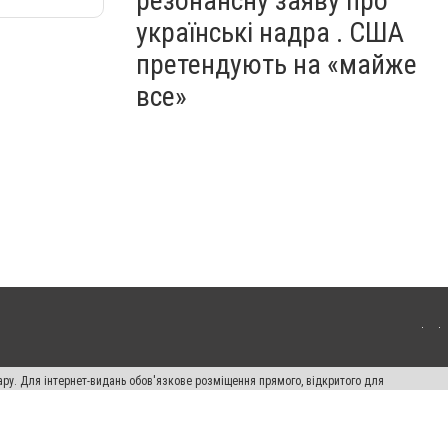
резонансну заяву про
українські надра . США
претендують на «майже
все»
ару. Для інтернет-видань обов'язкове розміщення прямого, відкритого для
лама" публікуються на правах реклами.