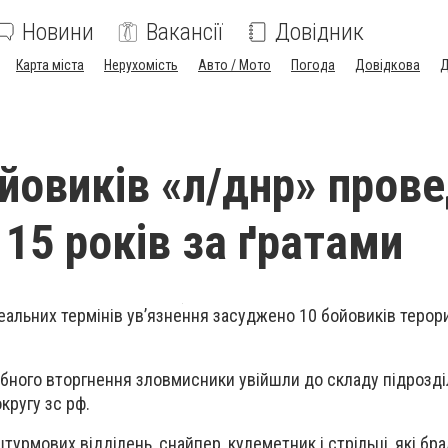
Новини
Вакансії
Довідник
Карта міста
Нерухомість
Авто / Мото
Погода
Довідкова
Д
йовиків «л/днр» пров
 15 років за ґратами
еальних термінів ув’язнення засуджено 10 бойовиків теро
бного вторгнення зловмисники увійшли до складу підрозді
кругу зс рф.
урмових відділень, снайпер, кулеметник і стрільці, які бр