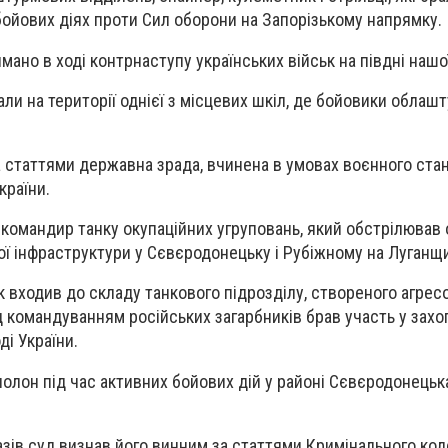
ойових діях проти Сил оборони на Запорізькому напрямку.
мано в ході контрнаступу українських військ на півдні нашо
али на території однієї з місцевих шкіл, де бойовики облаш
а статтями державна зрада, вчинена в умовах воєнного ста
країни.
омандир танку окупаційних угруповань, який обстрілював 
ої інфраструктури у Сєвєродонецьку і Рубіжному на Луганщи
 входив до складу танкового підрозділу, створеного агресо
д командуванням російських загарбників брав участь у захо
ді України.
олон під час активних бойових дій у районі Сєвєродонецька
азів суд визнав його винним за статтями Кримінального код