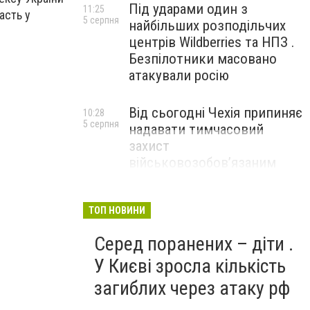
Під ударами один з
11:25
асть у
5 серпня
найбільших розподільчих
центрів Wildberries та НПЗ .
Безпілотники масовано
атакували росію
Від сьогодні Чехія припиняє
10:28
5 серпня
надавати тимчасовий
захист
військовозобов’язаним
українцям
ТОП НОВИНИ
Серед поранених – діти .
У Києві зросла кількість
загиблих через атаку рф