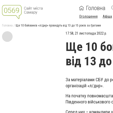
Головна
Оголошення
Афіша
Головна
Ще 10 бойовиків «л/днр» проведуть від 13 до 15 років за ґратами
17:58, 21 листопада 2022 р.
Ще 10 бо
від 13 до
За матеріалами СБУ до р
організацій «л/днр».
На початку повномасшта
Південного військового о
Серед них – командири шт