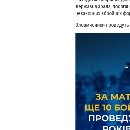
державна зрада, посяганн
незаконних збройних фо
Зловмисники проведуть з