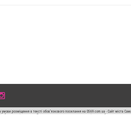
 умови розміщення в тексті обов'язкового посилання на 0569.com.ua - Сайт міста Сам
сті або в якості джерела. Порушення виняткових прав переслідується Законом.
ський спецпроєкт", "Політичні новини", "Пресреліз", "PR", "Офіційно", "Політична рек