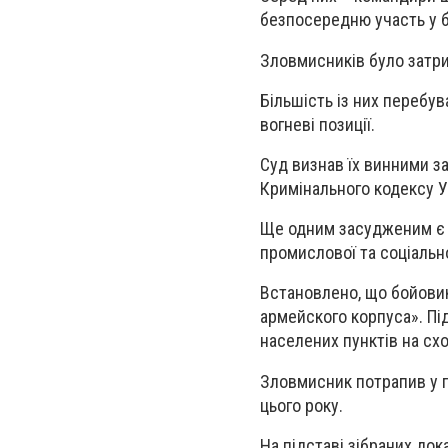
безпосередню участь у б
Зловмисників було затри
Більшість із них перебув
вогневі позиції.
Суд визнав їх винними з
Кримінального кодексу У
Ще одним засудженим є к
промислової та соціальн
Встановлено, що бойовик
армейского корпуса». Пі
населених пунктів на схо
Зловмисник потрапив у п
цього року.
На підставі зібраних док