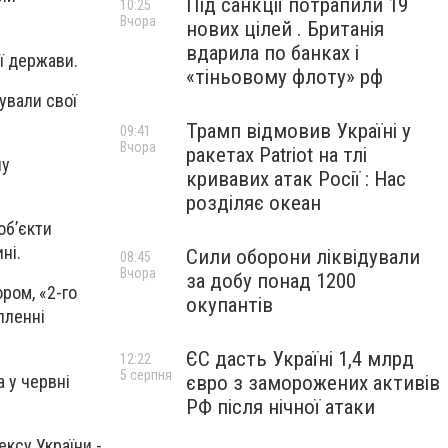
Під санкції потрапили 19
10:25
Вчора
нових цілей . Британія
вдарила по банках і
ї держави.
«тіньовому флоту» рф
тували свої
Трамп відмовив Україні у
09:41
Вчора
ракетах Patriot на тлі
ну
кривавих атак Росії : Нас
розділяє океан
об’єкти
ні.
Сили оборони ліквідували
08:45
Вчора
за добу понад 1200
ром, «2-го
окупантів
пленні
ЄС дасть Україні 1,4 млрд
12:22
5 серпня
 у червні
євро з заморожених активів
РФ після нічної атаки
ексу України -