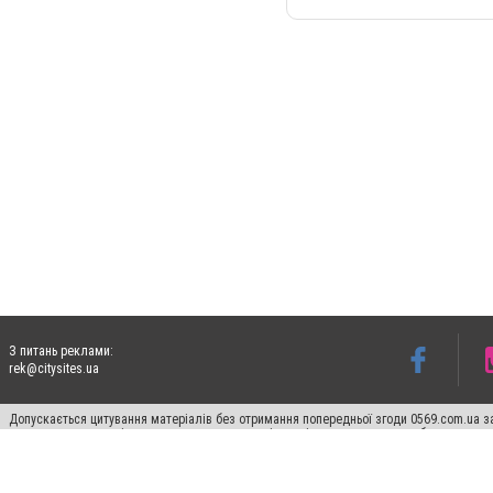
З питань реклами:
rek@citysites.ua
Допускається цитування матеріалів без отримання попередньої згоди 0569.com.ua за
пошукових систем гіперпосилання на цитовані статті не нижче другого абзацу в тек
Матеріали з плашками "Новини компаній", "Промо", "Партнерський матеріал", "Партнер