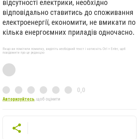
відсутності електрики, необхідно
відповідально ставитись до споживання
електроенергії, економити, не вмикати по
кілька енергоємних приладів одночасно.
Якщо ви помітили помилку, виділіть необхідний текст і натисніть Ctrl + Enter, щоб
повідомити про це редакцію
0,0
Авторизуйтесь
, щоб оцінити