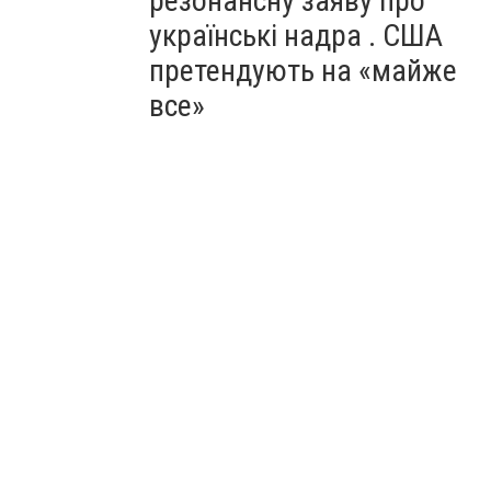
резонансну заяву про
українські надра . США
претендують на «майже
все»