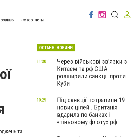
озвілля
Фотоотчеты
ОСТАННІ НОВИНИ
Через військові зв'язки з
11:30
Китаєм та рф США
ої
розширили санкції проти
Куби
Під санкції потрапили 19
10:25
я
нових цілей . Британія
вдарила по банках і
«тіньовому флоту» рф
коджень та