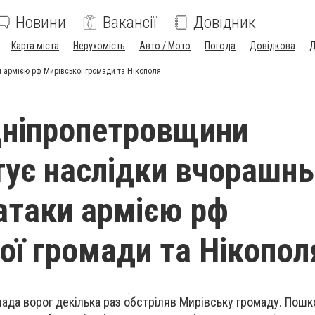
Новини
Вакансії
Довідник
Карта міста
Нерухомість
Авто / Мото
Погода
Довідкова
Д
 армією рф Мирівської громади та Нікополя
Дніпропетровщини
ує наслідки вчорашнь
атаки армією рф
ої громади та Нікопол
ада ворог декілька раз обстріляв Мирівську громаду. Пош