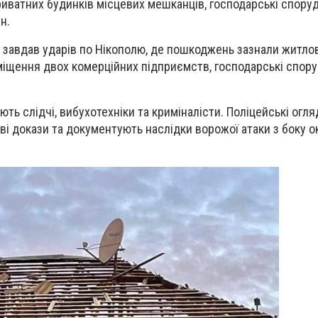
иватних будинків місцевих мешканців, господарські споруди
н.
з завдав ударів по Нікополю, де пошкоджень зазнали житлов
міщення двох комерційних підприємств, господарські споруд
ть слідчі, вибухотехніки та криміналісти. Поліцейські огл
ові докази та документують наслідки ворожої атаки з боку о