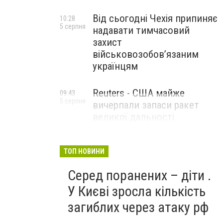
Від сьогодні Чехія припиняє
10:28
5 серпня
надавати тимчасовий
захист
військовозобов’язаним
українцям
Reuters - США майже
09:43
5 серпня
вичерпали запаси ракет
великої дальності
ТОП НОВИНИ
Серед поранених – діти .
У Києві зросла кількість
загиблих через атаку рф