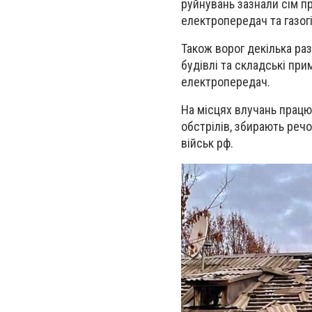
руйнувань зазнали сім пр
електропередач та газогі
Також ворог декілька ра
будівлі та складські при
електропередач.
На місцях влучань працюю
обстрілів, збирають реч
військ рф.