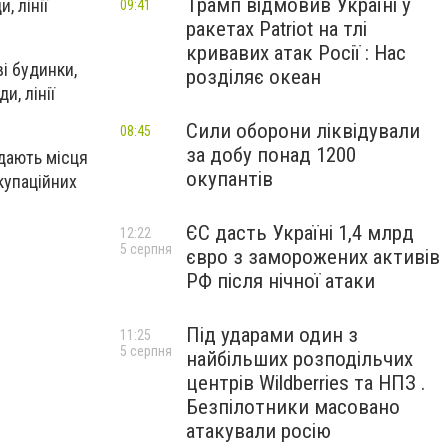
Трамп відмовив Україні у
, лінії
09:41
ракетах Patriot на тлі
кривавих атак Росії : Нас
і будинки,
розділяє океан
и, лінії
Сили оборони ліквідували
08:45
за добу понад 1200
ядають місця
окупантів
купаційних
ЄС дасть Україні 1,4 млрд
12:22
5 серпня
євро з заморожених активів
РФ після нічної атаки
Під ударами один з
11:25
5 серпня
найбільших розподільчих
центрів Wildberries та НПЗ .
Безпілотники масовано
атакували росію