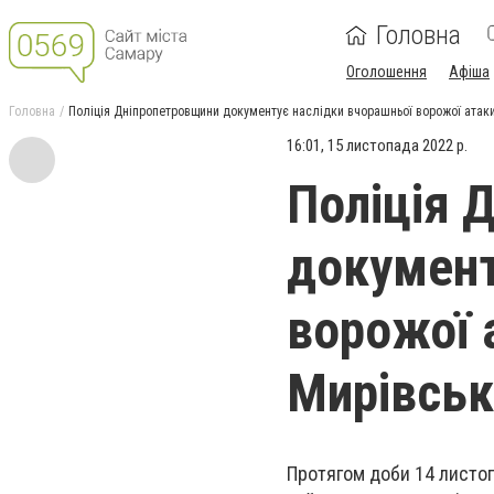
Головна
Оголошення
Афіша
Головна
Поліція Дніпропетровщини документує наслідки вчорашньої ворожої атаки
16:01, 15 листопада 2022 р.
Поліція 
документ
ворожої 
Мирівськ
Протягом доби 14 листоп