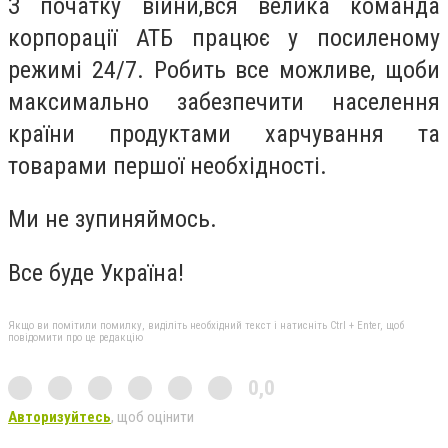
З початку війни,вся велика команда
корпорації АТБ працює у посиленому
режимі 24/7. Робить все можливе, щоби
максимально забезпечити населення
країни продуктами харчування та
товарами першої необхідності.
Ми не зупиняймось.
Все буде Україна!
Якщо ви помітили помилку, виділіть необхідний текст і натисніть Ctrl + Enter, щоб
повідомити про це редакцію
0,0
Авторизуйтесь
, щоб оцінити