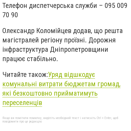
Телефон диспетчерська служби – 095 009
70 90
Олександр Коломійцев додав, що решта
магістралей регіону проїзні. Дорожня
інфраструктура Дніпропетровщини
працює стабільно.
Читайте також:
Уряд відшкодує
комунальні витрати бюджетам громад,
які безкоштовно прийматимуть
переселенців
Якщо ви помітили помилку, виділіть необхідний текст і натисніть Ctrl + Enter, щоб
повідомити про це редакцію