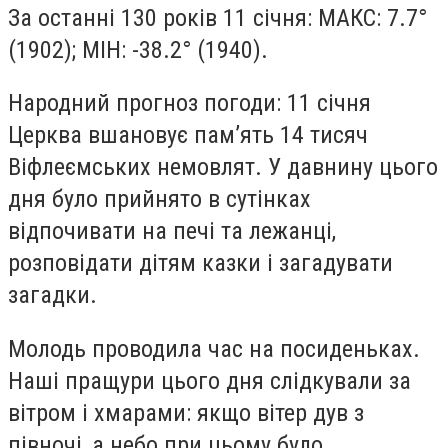
За останні 130 років 11 січня: МАКС: 7.7°
(1902); МІН: -38.2° (1940).
Народний прогноз погоди: 11 січня
Церква вшановує пам’ять 14 тисяч
Віфлеємських немовлят. У давнину цього
дня було прийнято в сутінках
відпочивати на печі та лежанці,
розповідати дітям казки і загадувати
загадки.
Молодь проводила час на посиденьках.
Наші пращури цього дня слідкували за
вітром і хмарами: якщо вітер дув з
півночі, а небо при цьому було