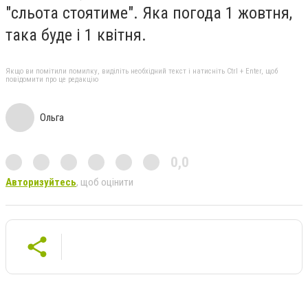
"сльота стоятиме". Яка погода 1 жовтня,
така буде і 1 квітня.
Якщо ви помітили помилку, виділіть необхідний текст і натисніть Ctrl + Enter, щоб
повідомити про це редакцію
Ольга
0,0
Авторизуйтесь
, щоб оцінити