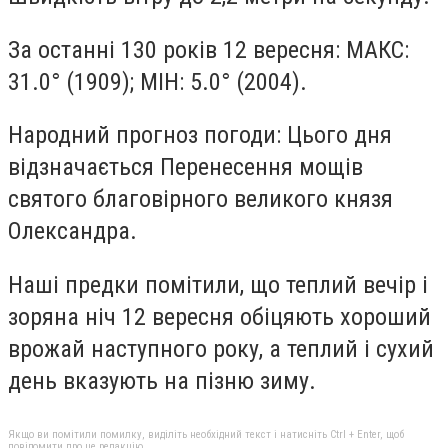
За останні 130 років 12 вересня: МАКС:
31.0° (1909); МІН: 5.0° (2004).
Народний прогноз погоди: Цього дня
відзначається Перенесення мощів
святого благовірного великого князя
Олександра.
Наші предки помітили, що теплий вечір і
зоряна ніч 12 вересня обіцяють хороший
врожай наступного року, а теплий і сухий
день вказують на пізню зиму.
Якщо ви помітили помилку, виділіть необхідний текст і натисніть Ctrl + Enter, щоб
повідомити про це редакцію