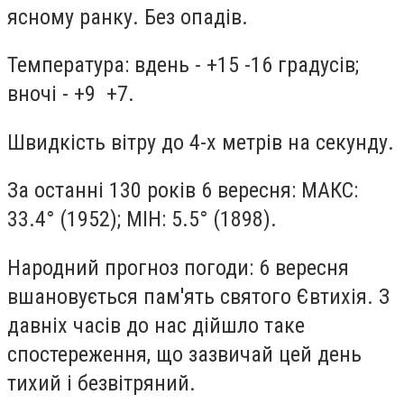
ясному ранку. Без опадів.
Температура: вдень - +15 -16 градусів;
вночі - +9 +7.
Швидкість вітру до 4-х метрів на секунду.
За останні 130 років 6 вересня: МАКС:
33.4° (1952); МІН: 5.5° (1898).
Народний прогноз погоди: 6 вересня
вшановується пам'ять святого Євтихія. З
давніх часів до нас дійшло таке
спостереження, що зазвичай цей день
тихий і безвітряний.