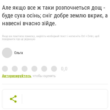
Але якщо все ж таки розпочнеться дощ -
буде суха осінь; сніг добре землю вкриє, а
навесні вчасно зійде.
Якщо ви помітили помилку, виділіть необхідний текст і натисніть Ctrl + Enter, щоб
повідомити про це редакцію
Ольга
0,0
Авторизируйтесь
, чтобы оценить