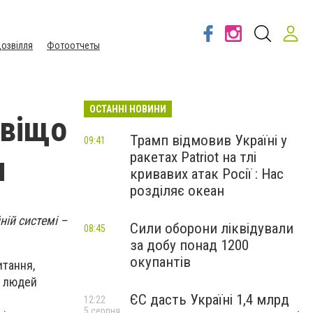
озвілля
Фотоотчеты
ОСТАННІ НОВИНИ
авіщо
Трамп відмовив Україні у
09:41
ракетах Patriot на тлі
я
кривавих атак Росії : Нас
розділяє океан
ній системі –
Сили оборони ліквідували
08:45
за добу понад 1200
окупантів
итання,
у людей
ЄС дасть Україні 1,4 млрд
12:22
5 серпня