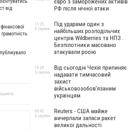
євро з заморожених активів
рієнтуватись
РФ після нічної атаки
ст від
Під ударами один з
11:25
 фінансової
5 серпня
найбільших розподільчих
 грамотність
центрів Wildberries та НПЗ .
Безпілотники масовано
атакували росію
опублікувало
Від сьогодні Чехія припиняє
10:28
5 серпня
надавати тимчасовий
захист
військовозобов’язаним
 оцінити
українцям
Reuters - США майже
09:43
5 серпня
вичерпали запаси ракет
великої дальності