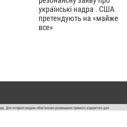
резонансну заяву про
українські надра . США
претендують на «майже
все»
ару. Для інтернет-видань обов'язкове розміщення прямого, відкритого для
лама" публікуються на правах реклами.