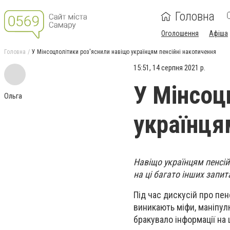
Головна
Оголошення
Афіша
Головна
У Мінсоцполітики роз'яснили навіщо українцям пенсійні накопичення
15:51, 14 серпня 2021 р.
У Мінсоц
Ольга
українця
Навіщо українцям пенсійн
на ці багато інших запи
Під час дискусій про пен
виникають міфи, маніпул
бракувало інформації на 