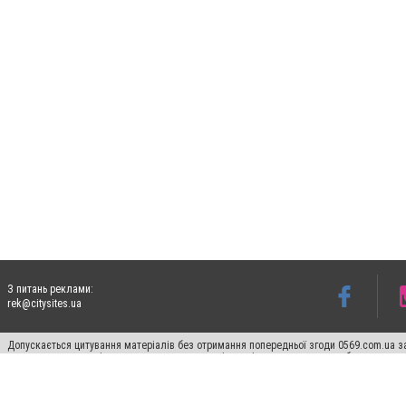
З питань реклами:
rek@citysites.ua
Допускається цитування матеріалів без отримання попередньої згоди 0569.com.ua за
пошукових систем гіперпосилання на цитовані статті не нижче другого абзацу в тек
Матеріали з плашками "Новини компаній", "Промо", "Партнерський матеріал", "Партнер