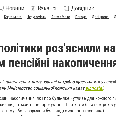
Новини
Вакансії
Довідник
Карта міста
Нерухомість
Авто / Мото
Погода
Довідкова
Д
політики роз'яснили н
м пенсійні накопиченн
і накопичення, чому взагалі потрібно щось міняти у пенсій
тань Міністерство соціальної політики надає
відповіді
.
сійні накопичення, як і про будь-яке чутливе для кожного п
ювання, страхи та непорозуміння. Протягом багатьох років 
цю тему або інформація була надто «заполітизована» і