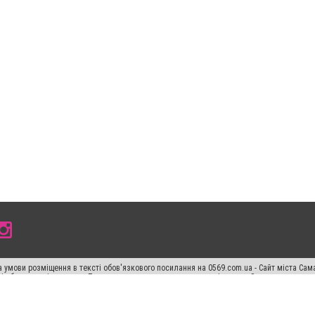
 умови розміщення в тексті обов'язкового посилання на 0569.com.ua - Сайт міста Сам
сті або в якості джерела. Порушення виняткових прав переслідується Законом.
ський спецпроєкт", "Політичні новини", "Пресреліз", "PR", "Офіційно", "Політична рек