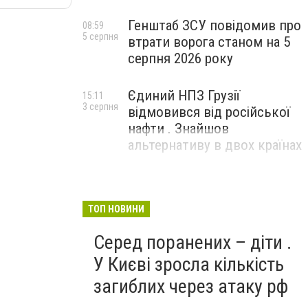
Генштаб ЗСУ повідомив про
08:59
5 серпня
втрати ворога станом на 5
серпня 2026 року
Єдиний НПЗ Грузії
15:11
3 серпня
відмовився від російської
нафти . Знайшов
альтернативу в двох країнах
ТОП НОВИНИ
Серед поранених – діти .
У Києві зросла кількість
загиблих через атаку рф