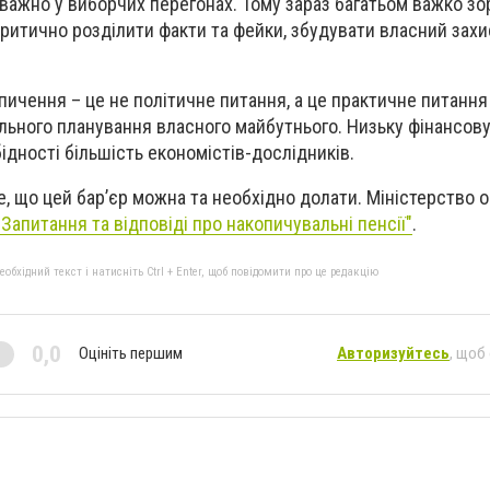
ажно у виборчих перегонах. Тому зараз багатьом важко зо
критично розділити факти та фейки, збудувати власний захи
пичення – це не політичне питання, а це практичне питання
ального планування власного майбутнього. Низьку фінансову
ідності більшість економістів-дослідників.
, що цей бар’єр можна та необхідно долати. Міністерство 
"Запитання та відповіді про накопичувальні пенсії"
.
бхідний текст і натисніть Ctrl + Enter, щоб повідомити про це редакцію
0,0
Оцініть першим
Авторизуйтесь
, щоб