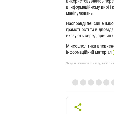
використовувалась перев
в інформаційному вирі і 
маніпулювань.
Насправді пенсійне нако
грамотності та відповід
вказують серед причин б
Мінсоцполітики впевнене
інформаційний матеріал
Якщо ви помітили помилку, виділіть нео