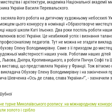
мистецтва і архітектури, академіка Національної академії 
жника України Василя Перевальского.
засяяла його робота на дитячому художньому небосхилі Укр
можцем цього конкурсу в номінації «Образотворче мистецт
ці нашої школи Каті Ільєнко. Два роки поспіль роботи наши
люнків всієї України. Це неабиякий успіх і визнання талан
професіоналізму педагогів. Тут не можна не згадати виклад
бухову Олену Володимирівну. Саме з її приходом до мисте
художньої майстерності наших учнів. Роботами наших дітей
 Львова, Дніпра, Кропивницького, а роботи Пінчук Софії та 
а виставці, що представляла Україну у Франції. Тож вітаємо
та викладача Обухову Олену Володимирівну і на закінчення 
ча Шевченка «Ось де слава, слава України»!", - зазначили з
 Шубної
е турне Миколаївського розпису: на міжнародному конкурс
ли золото і срібло