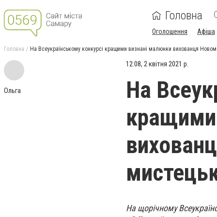
Головна
Оголошення
Афіша
Головна
На Всеукраїнському конкурсі кращими визнані малюнки вихованця Новом
12:08, 2 квітня 2021 р.
На Всеук
Ольга
кращими 
вихованц
мистецьк
На щорічному Всеукраїнс