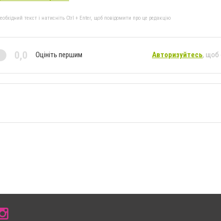
бхідний текст і натисніть Ctrl + Enter, щоб повідомити про це редакцію
0,0
Оцініть першим
Авторизуйтесь
, щоб