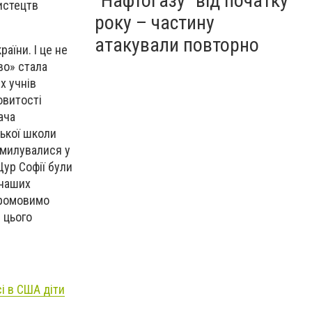
"Нафтогазу" від початку
мистецтв
року – частину
атакували повторно
аїни. І це не
во» стала
х учнів
овитості
ача
цької школи
 милувалися у
Щур Софії були
 наших
промовимо
 цього
і в США діти