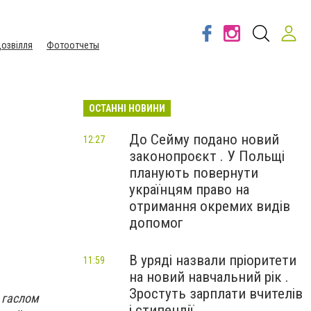
озвілля
Фотоотчеты
ОСТАННІ НОВИНИ
До Сейму подано новий
12:27
законопроєкт . У Польщі
планують повернути
українцям право на
отримання окремих видів
допомог
В уряді назвали пріоритети
11:59
на новий навчальний рік .
Зростуть зарплати вчителів
д гаслом
і стипендії