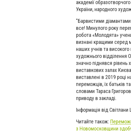
академії образотворчого 
України, народного худо
"Барвистими діамантами 
все! Минулого року пере
робота «Молодята» учени
визнані кращими серед ма
наших учнів та високого 
художнього відділення О
значно піднявся рівень 
виставкових залах Києва,
виставлені в 2019 році н
переможців, їх батьків 
словами Тараса Григорови
приводу в закладі.
Інформація від Світлани
Читайте також:
Переможн
з Новомосковщини здобу