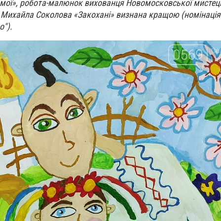
 мої», робота-малюнок вихованця Новомосковської мистец
 Михайла Соколова «Закохані» визнана кращою (номінація
о").