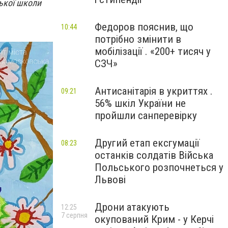
ької школи
Федоров пояснив, що
10:44
потрібно змінити в
мобілізації . «200+ тисяч у
СЗЧ»
Антисанітарія в укриттях .
09:21
56% шкіл України не
пройшли санперевірку
Другий етап ексгумації
08:23
останків солдатів Війська
Польського розпочнеться у
Львові
Дрони атакують
12:25
7 серпня
окупований Крим - у Керчі