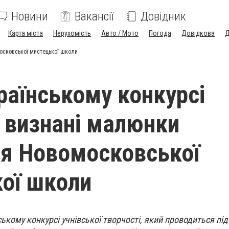
Новини
Вакансії
Довідник
Карта міста
Нерухомість
Авто / Мото
Погода
Довідкова
Д
осковської мистецької школи
раїнському конкурсі
визнані малюнки
я Новомосковської
ої школи
ькому конкурсі учнівської творчості, який проводиться пі