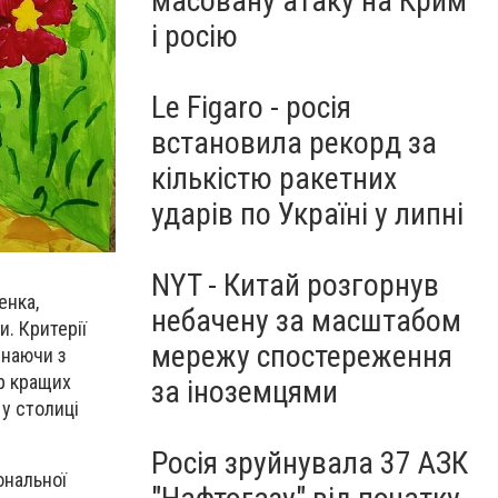
масовану атаку на Крим
і росію
Le Figaro - росія
встановила рекорд за
кількістю ракетних
ударів по Україні у липні
NYT - Китай розгорнув
енка,
небачену за масштабом
. Критерії
мережу спостереження
инаючи з
ір кращих
за іноземцями
 у столиці
Росія зруйнувала 37 АЗК
ональної