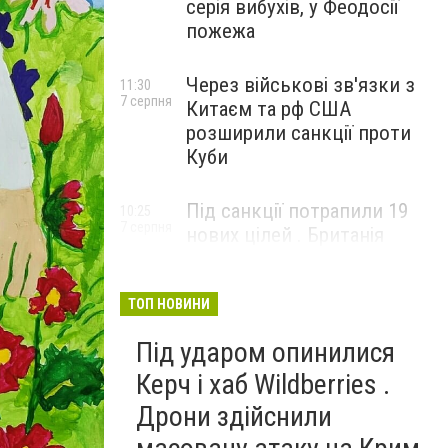
серія вибухів, у Феодосії
пожежа
Через військові зв'язки з
11:30
7 серпня
Китаєм та рф США
розширили санкції проти
Куби
Під санкції потрапили 19
10:25
7 серпня
нових цілей . Британія
вдарила по банках і
«тіньовому флоту» рф
ТОП НОВИНИ
Під ударом опинилися
Керч і хаб Wildberries .
Дрони здійснили