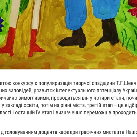
 метою конкурсу є популяризація творчої спадщини Т.Г.Шевч
их заповідей, розвиток інтелектуального потенціалу України
вичайно вимогливими, проводиться він у чотири етапи, поч
 закладі освіти, потім на рівні міста, третій етап – це відб
ласті і останній ІV етап і визначення переможців проходить
ід головуванням доцента кафедри графічних мистецтв Наці