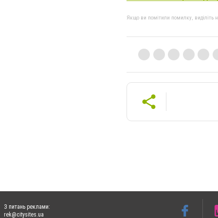
Якщо ви помітили помилку, виділіть нео
З питань реклами:
rek@citysites.ua