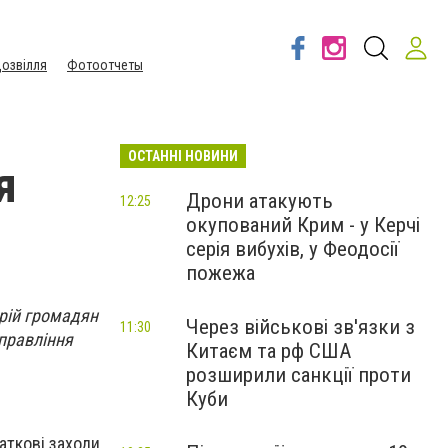
озвілля
Фотоотчеты
ОСТАННІ НОВИНИ
я
Дрони атакують
12:25
окупований Крим - у Керчі
серія вибухів, у Феодосії
пожежа
орій громадян
Через військові зв'язки з
11:30
управління
Китаєм та рф США
розширили санкції проти
Куби
аткові заходи