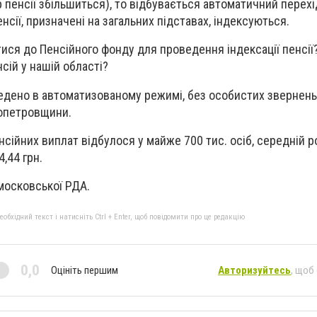
 пенсії збільшиться), то відбувається автоматичний перехі
енсії, призначені на загальних підставах, індексуються.
ися до Пенсійного фонду для проведення індексації пенсії?
нсій у нашій області?
едено в автоматизованому режимі, без особистих звернен
ропетровщини.
сійних виплат відбулося у майже 700 тис. осіб, середній р
,44 грн.
московської РДА.
бхідний текст і натисніть Ctrl + Enter, щоб повідомити про це редакцію
0,0
Оцініть першим
Авторизуйтесь
, щоб