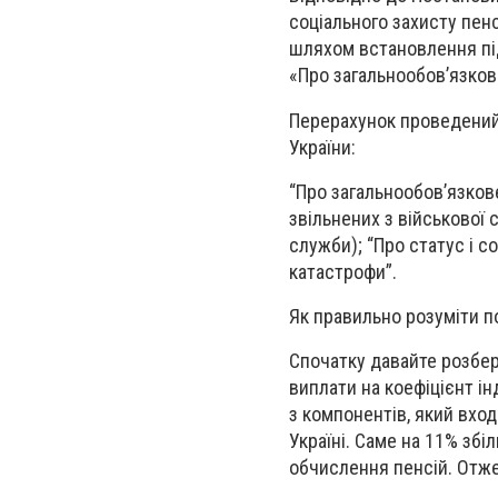
соціального захисту пенс
шляхом встановлення під
«Про загальнообов’язков
Перерахунок проведений 
України:
“Про загальнообов’язков
звільнених з військової 
служби); “Про статус і 
катастрофи”.
Як правильно розуміти по
Спочатку давайте розбере
виплати на коефіцієнт ін
з компонентів, який вход
Україні. Саме на 11% збі
обчислення пенсій. Отже,