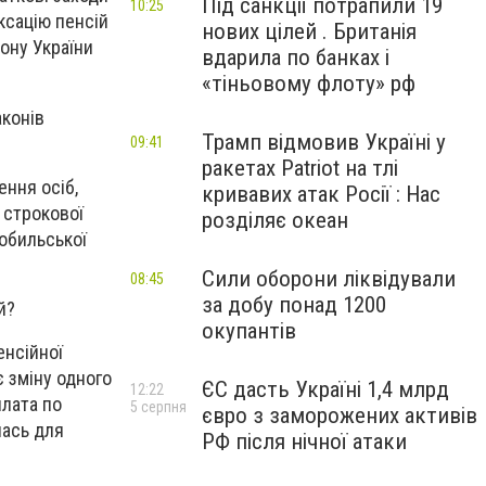
Під санкції потрапили 19
10:25
ксацію пенсій
нових цілей . Британія
ону України
вдарила по банках і
«тіньовому флоту» рф
аконів
Трамп відмовив Україні у
09:41
ракетах Patriot на тлі
ення осіб,
кривавих атак Росії : Нас
 строкової
розділяє океан
нобильської
Сили оборони ліквідували
08:45
за добу понад 1200
й?
окупантів
енсійної
є зміну одного
ЄС дасть Україні 1,4 млрд
12:22
плата по
5 серпня
євро з заморожених активів
лась для
РФ після нічної атаки