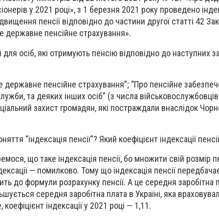
іонерів у 2021 році», з 1 березня 2021 року проведено інде
вищення пенсії відповідно до частини другої статті 42 Зак
е державне пенсійне страхування».
для осіб, які отримують пенсію відповідно до наступних з
е державне пенсійне страхування”; “Про пенсійне забезпеч
служби, та деяких інших осіб” (з числа військовослужбовців
соціальний захист громадян, які постраждали внаслідок Чор
няття “індексація пенсії”? Який коефіцієнт індексації пенсі
мося, що таке індексація пенсії, бо множити свій розмір п
дексації — помилково. Тому що індексація пенсії передбача
ить до формули розрахунку пенсії. А це середня заробітна 
льшується середня заробітна плата в Україні, яка враховува
 коефіцієнт індексації у 2021 році — 1,11.