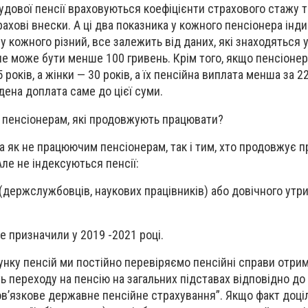
удової пенсії враховуються коефіцієнти страхового стажу т
трахові внески. А ці два показника у кожного пенсіонера інди
у кожного різний, все залежить від даних, які знаходяться у
не може бути менше 100 гривень. Крім того, якщо пенсіонер
років, а жінки — 30 років, а їх пенсійна виплата менша за 22
дена доплата саме до цієї суми.
 пенсіонерам, які продовжують працювати?
на як не працюючим пенсіонерам, так і тим, хто продовжує 
Але не індексуються пенсії:
(держслужбовців, наукових працівників) або довічного утр
е призначили у 2019 -2021 році.
унку пенсій ми постійно перевіряємо пенсійні справи отри
ь переходу на пенсію на загальних підставах відповідно до
ов’язкове державне пенсійне страхування”. Якщо факт доці