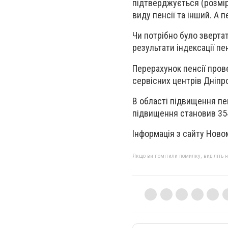
підтверджується (розмір
виду пенсії та інший. А п
Чи потрібно було звертат
результати індексації пе
Перерахунок пенсії пров
сервісних центрів Дніп
В області підвищення пен
підвищення становив 354
Інформація з сайту Ново
Якщо ви помітили помилку, виділіть нео