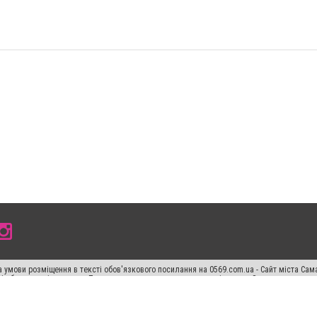
 умови розміщення в тексті обов'язкового посилання на 0569.com.ua - Сайт міста Сам
сті або в якості джерела. Порушення виняткових прав переслідується Законом.
ський спецпроєкт", "Політичні новини", "Пресреліз", "PR", "Офіційно", "Політична рек