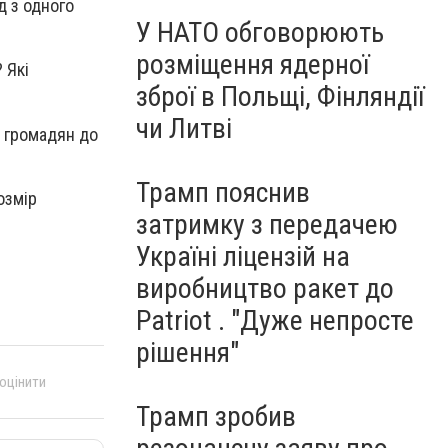
д з одного
У НАТО обговорюють
розміщення ядерної
 Які
зброї в Польщі, Фінляндії
чи Литві
ь громадян до
Трамп пояснив
озмір
затримку з передачею
Україні ліцензій на
виробництво ракет до
Patriot . "Дуже непросте
рішення"
 оцінити
Трамп зробив