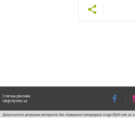
З питань реклами:
rek@citysites.ua
Допускається цитування матеріалів без отримання попередньої згоди 0569.com.ua за
пошукових систем гіперпосилання на цитовані статті не нижче другого абзацу в тек
Матеріали з плашками "Новини компаній", "Промо", "Партнерський матеріал", "Партнер