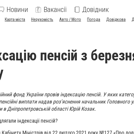
Новини
Вакансії
Довідник
Карта міста
Нерухомість
Авто / Мото
Погода
Довідкова
Д
ксацію пенсій з березн
у
ійний фонд України провів індексацію пенсій. У яких катег
 пенсійні виплати надав роз’яснення начальник Головного 
и в Дніпропетровській області Юрій Козак.
длягали індексації пенсій?
 Кабінету Міністрів від 22 лютого 2021 року №127 «Про дод