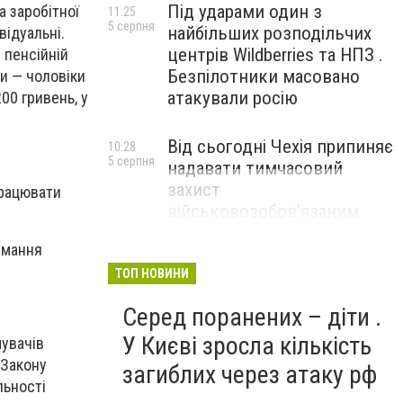
Під ударами один з
а заробітної
11:25
5 серпня
найбільших розподільчих
відуальні.
центрів Wildberries та НПЗ .
 пенсійній
Безпілотники масовано
и — чоловіки
атакували росію
00 гривень, у
Від сьогодні Чехія припиняє
10:28
5 серпня
надавати тимчасовий
захист
працювати
військовозобов’язаним
українцям
имання
ТОП НОВИНИ
Серед поранених – діти .
У Києві зросла кількість
мувачів
 Закону
загиблих через атаку рф
льності