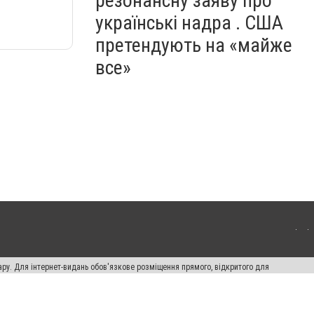
резонансну заяву про
українські надра . США
претендують на «майже
все»
ару. Для інтернет-видань обов'язкове розміщення прямого, відкритого для
лама" публікуються на правах реклами.