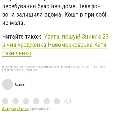
перебування було невідоме. Телефон
вона залишила вдома. Коштів при собі
не мала.
Читайте також:
Увага, пошук! Зникла 23-
річна уродженка Новомосковська Катя
Резніченко
Якщо ви помітили помилку, виділіть необхідний текст і натисніть Ctrl + Enter, щоб
повідомити про це редакцію
Ольга
0,0
Авторизуйтесь
, щоб оцінити