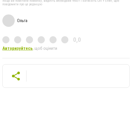
Якщо ви помітили помилку, виділіть необхідний текст і натисніть Ctrl + Enter, щоб
повідомити про це редакцію
Ольга
0,0
Авторизуйтесь
, щоб оцінити