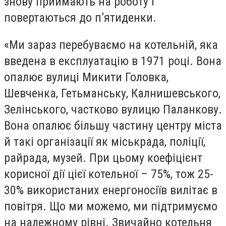
знову приймають на роботу і
повертаються до п’ятиденки.
«Ми зараз перебуваємо на котельній, яка
введена в експлуатацію в 1971 році. Вона
опалює вулиці Микити Головка,
Шевченка, Гетьманську, Калнишевського,
Зелінського, частково вулицю Паланкову.
Вона опалює більшу частину центру міста
й такі організації як міськрада, поліції,
райрада, музей. При цьому коефіцієнт
корисної дії цієї котельної – 75%, тож 25-
30% використаних енергоносіїв вилітає в
повітря. Що ми можемо, ми підтримуємо
на належному рівні. Звичайно котельня