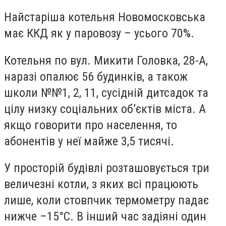
Найстаріша котельня Новомосковська
має ККД як у паровозу – усього 70%.
Котельня по вул. Микити Головка, 28-А,
наразі опалює 56 будинків, а також
школи №№1, 2, 11, сусідній дитсадок та
цілу низку соціальних об’єктів міста. А
якщо говорити про населення, то
абонентів у неї майже 3,5 тисячі.
У просторій будівлі розташовується три
величезні котли, з яких всі працюють
лише, коли стовпчик термометру падає
нижче –15°С. В інший час задіяні один