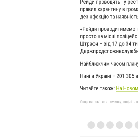
Рейди проводять і у рест
правил карантину в гром
дезінфекцію та наявність
«Рейди проводитимемо п
просто на місці поліцейс
Штрафи – від 17 до 34 ти
Держпродспоживслужби 
Найближчим часом планую
Нині в Україні – 201 305
Читайте також:
На Новом
Якщо ви помітили помилку, виділіть нео