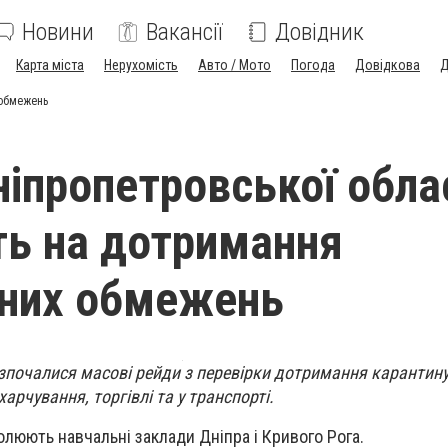
Новини
Вакансії
Довідник
Карта міста
Нерухомість
Авто / Мото
Погода
Довідкова
Д
 обмежень
іпропетровської обла
ть на дотримання
нних обмежень
зпочалися масові рейди з перевірки дотримання карантину
рчування, торгівлі та у транспорті.
юють навчальні заклади Дніпра і Кривого Рога.