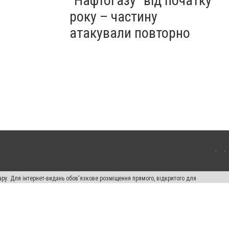
"Нафтогазу" від початку
року – частину
атакували повторно
ару. Для інтернет-видань обов'язкове розміщення прямого, відкритого для
лама" публікуються на правах реклами.
ості
Правила сайту