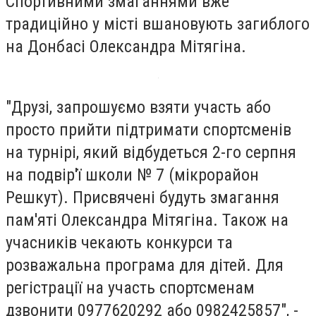
Спортивними змаганнями вже
традиційно у місті вшановують загиблого
на Донбасі Олександра Мітягіна.
"Друзі, запрошуємо взяти участь або
просто прийти підтримати спортсменів
на турнірі, який відбудеться 2-го серпня
на подвір'ї школи № 7 (мікрорайон
Решкут). Присвячені будуть змагання
пам'яті Олександра Мітягіна. Також на
учасників чекають конкурси та
розважальна програма для дітей. Для
регістрації на участь спортсменам
дзвонити 0977620292 або 0982425857", -