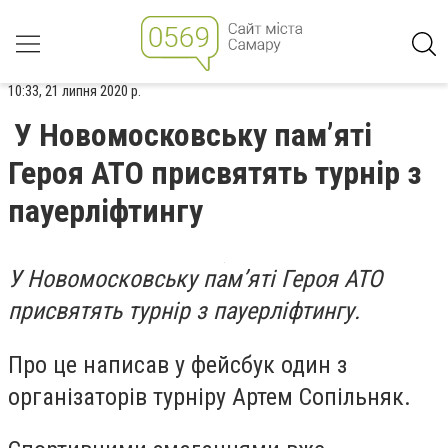
10:33, 21 липня 2020 р.
У Новомосковську пам’яті
Героя АТО присвятять турнір з
пауерліфтингу
У Новомосковську пам’яті Героя АТО
присвятять турнір з пауерліфтингу.
Про це написав у фейсбук один з
організаторів турніру Артем Сопільняк.