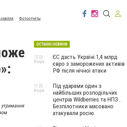
озвілля
Фотоотчеты
ОСТАННІ НОВИНИ
може
ЄС дасть Україні 1,4 млрд
12:22
Вчора
євро з заморожених активів
»:
РФ після нічної атаки
Під ударами один з
11:25
Вчора
найбільших розподільчих
центрів Wildberries та НПЗ .
а утримання
Безпілотники масовано
твом
атакували росію