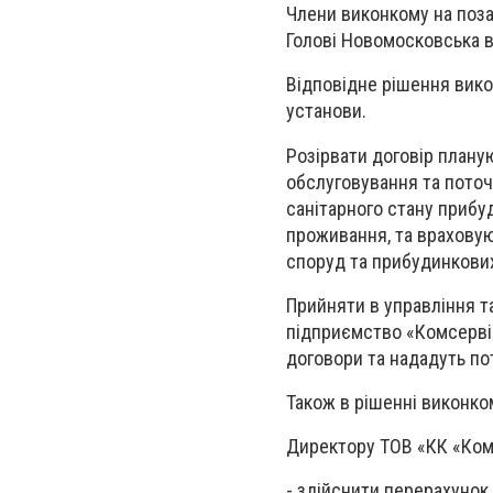
Члени виконкому на поз
Голові Новомосковська в
Відповідне рішення вико
установи.
Розірвати договір плану
обслуговування та поточ
санітарного стану приб
проживання, та враховую
споруд та прибудинкови
Прийняти в управління т
підприємство «Комсервіс
договори та нададуть пот
Також в рішенні виконко
Директору ТОВ «КК «Ком
- здійснити перерахунок