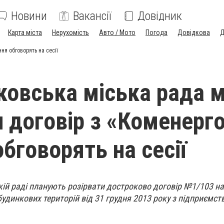
Новини
Вакансії
Довідник
Карта міста
Нерухомість
Авто / Мото
Погода
Довідкова
Д
ня обговорять на сесії
овська міська рада 
и договір з «Коменерго
бговорять на сесії
кій раді планують розірвати достроково договір №1/103 н
ибудинкових територій від 31 грудня 2013 року з підприємс