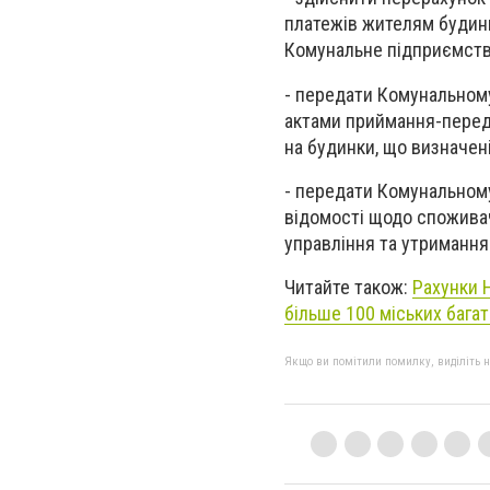
платежів жителям будинк
Комунальне підприємств
- передати Комунальном
актами приймання-перед
на будинки, що визначен
- передати Комунальном
відомості щодо споживач
управління та утримання
Читайте також:
Рахунки 
більше 100 міських бага
Якщо ви помітили помилку, виділіть нео