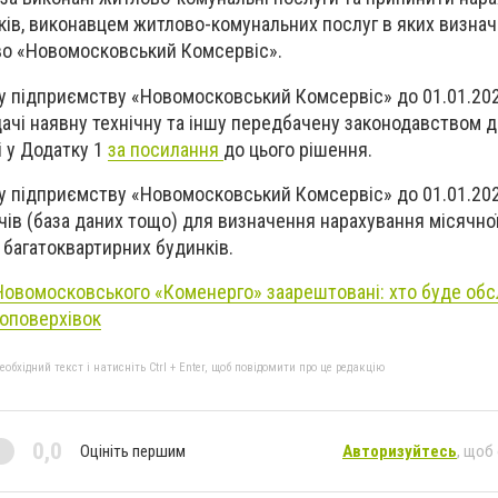
ів, виконавцем житлово-комунальних послуг в яких визна
о «Новомосковський Комсервіс».
у підприємству «Новомосковський Комсервіс» до 01.01.202
ачі наявну технічну та іншу передбачену законодавством 
і у Додатку 1
за посилання
до цього рішення.
у підприємству «Новомосковський Комсервіс» до 01.01.20
ів (база даних тощо) для визначення нарахування місячної
 багатоквартирних будинків.
Новомосковського «Коменерго» заарештовані: хто буде обс
топоверхівок
бхідний текст і натисніть Ctrl + Enter, щоб повідомити про це редакцію
0,0
Оцініть першим
Авторизуйтесь
, щоб