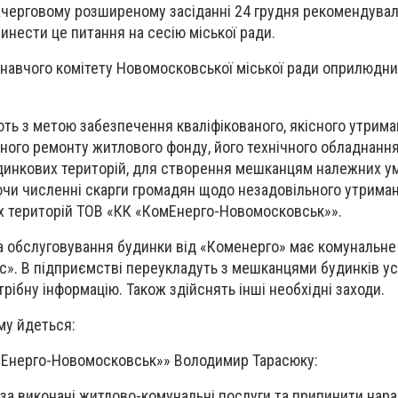
ачерговому розширеному засіданні 24 грудня рекомендувал
инести це питання на сесію міської ради.
навчого комітету Новомосковської міської ради оприлюдни
ють з метою забезпечення кваліфікованого, якісного утрима
ного ремонту житлового фонду, його технічного обладнанн
удинкових територій, для створення мешканцям належних у
чи численні скарги громадян щодо незадовільного утриман
х територій ТОВ «КК «КомЕнерго-Новомосковськ»».
а обслуговування будинки від «Коменерго» має комунальне
». В підприємстві переукладуть з мешканцями будинків усі
рібну інформацію. Також здійснять інші необхідні заходи.
му йдеться:
Енерго-Новомосковськ»» Володимир Тарасюку:
 за виконані житлово-комунальні послуги та припинити нар