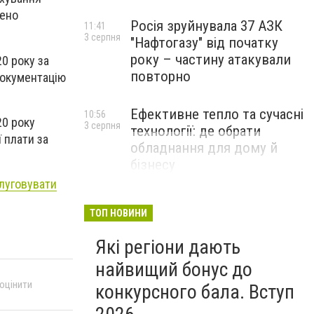
чено
Росія зруйнувала 37 АЗК
11:41
3 серпня
"Нафтогазу" від початку
року – частину атакували
0 року за
повторно
документацію
Ефективне тепло та сучасні
10:56
20 року
3 серпня
технології: де обрати
 плати за
обладнання для дому й
бізнесу
луговувати
НОВИНИ КОМПАНІЙ
ТОП НОВИНИ
Які регіони дають
найвищий бонус до
 оцінити
конкурсного бала. Вступ