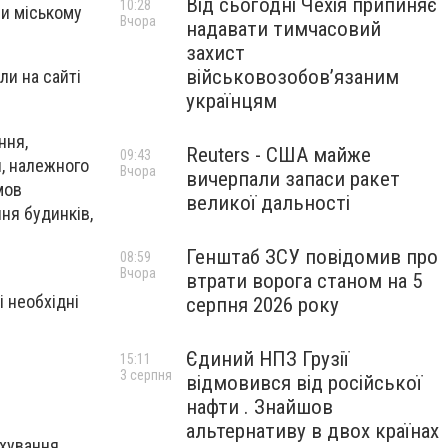
Від сьогодні Чехія припиняє
10:28
и міському
Вчора
надавати тимчасовий
захист
військовозобов’язаним
ли на сайті
українцям
ння,
Reuters - США майже
09:43
я, належного
Вчора
вичерпали запаси ракет
мов
великої дальності
ня будинків,
Генштаб ЗСУ повідомив про
08:59
Вчора
втрати ворога станом на 5
 необхідні
серпня 2026 року
Єдиний НПЗ Грузії
15:11
3 серпня
відмовився від російської
нафти . Знайшов
альтернативу в двох країнах
ахування