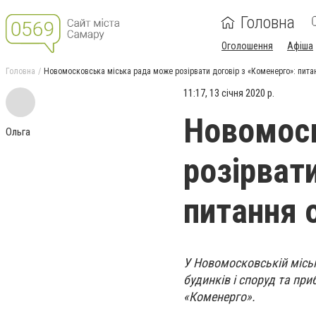
Головна
Оголошення
Афіша
Головна
Новомосковська міська рада може розірвати договір з «Коменерго»: питан
11:17, 13 січня 2020 р.
Новомоск
Ольга
розірват
питання о
У Новомосковській місь
будинків і споруд та пр
«Коменерго».