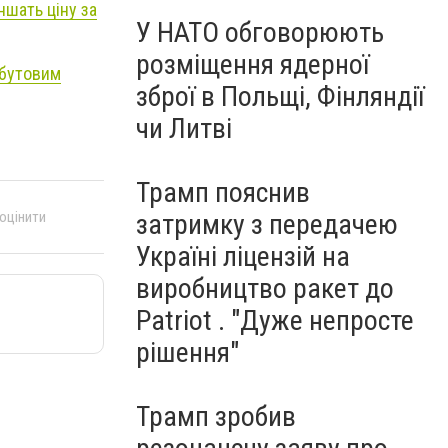
шать ціну за
У НАТО обговорюють
розміщення ядерної
обутовим
зброї в Польщі, Фінляндії
чи Литві
Трамп пояснив
 оцінити
затримку з передачею
Україні ліцензій на
виробництво ракет до
Patriot . "Дуже непросте
рішення"
Трамп зробив