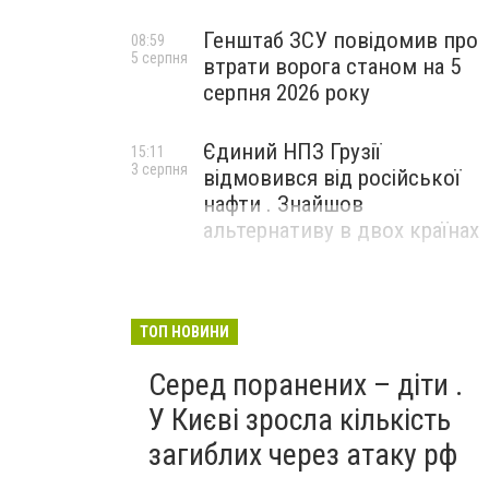
Генштаб ЗСУ повідомив про
08:59
5 серпня
втрати ворога станом на 5
серпня 2026 року
Єдиний НПЗ Грузії
15:11
3 серпня
відмовився від російської
нафти . Знайшов
альтернативу в двох країнах
ТОП НОВИНИ
Серед поранених – діти .
У Києві зросла кількість
загиблих через атаку рф