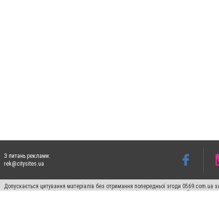
З питань реклами:
rek@citysites.ua
Допускається цитування матеріалів без отримання попередньої згоди 0569.com.ua за
пошукових систем гіперпосилання на цитовані статті не нижче другого абзацу в тек
Матеріали з плашками "Новини компаній", "Промо", "Партнерський матеріал", "Партнер