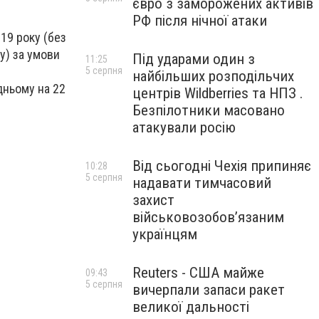
євро з заморожених активів
РФ після нічної атаки
19 року (без
у) за умови
Під ударами один з
11:25
5 серпня
найбільших розподільчих
дньому на 22
центрів Wildberries та НПЗ .
Безпілотники масовано
атакували росію
Від сьогодні Чехія припиняє
10:28
5 серпня
надавати тимчасовий
захист
військовозобов’язаним
українцям
Reuters - США майже
09:43
5 серпня
вичерпали запаси ракет
великої дальності