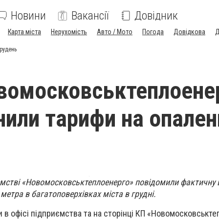
Новини
Вакансії
Довідник
Карта міста
Нерухомість
Авто / Мото
Погода
Довідкова
Д
рудень
вомосковськтеплоене
или тарифи на опален
мстві «Новомосковськтеплоенерго» повідомили фактичну 
метра в багатоповерхівках міста в грудні.
в офісі підприємства та на сторінці КП «Новомосковськте