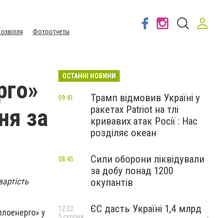
озвілля
Фотоотчеты
ОСТАННІ НОВИНИ
рго»
Трамп відмовив Україні у
09:41
ракетах Patriot на тлі
ня за
кривавих атак Росії : Нас
розділяє океан
Сили оборони ліквідували
08:45
за добу понад 1200
вартість
окупантів
ЄС дасть Україні 1,4 млрд
12:22
плоенерго» у
5 серпня