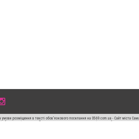
 умови розміщення в тексті обов'язкового посилання на 0569.com.ua - Сайт міста Сам
сті або в якості джерела. Порушення виняткових прав переслідується Законом.
ський спецпроєкт", "Політичні новини", "Пресреліз", "PR", "Офіційно", "Політична рек