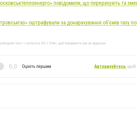
осковськтеплоенерго» повідомили, що перерахують та змен
тровськгаз» оштрафували за донарахування об’ємів газу п
бхідний текст і натисніть Ctrl + Enter, щоб повідомити про це редакцію
0,0
Оцініть першим
Авторизуйтесь
, щоб