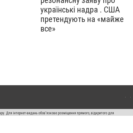
резонансну заяву про
українські надра . США
претендують на «майже
все»
ару. Для інтернет-видань обов'язкове розміщення прямого, відкритого для
лама" публікуються на правах реклами.