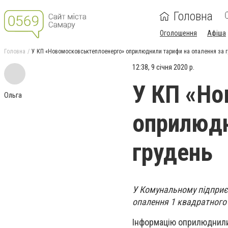
Головна
Оголошення
Афіша
Головна
У КП «Новомосковськтеплоенерго» оприлюднили тарифи на опалення за г
12:38, 9 січня 2020 р.
У КП «Но
Ольга
оприлюдн
грудень
У Комунальному підприє
опалення 1 квадратного 
Інформацію оприлюднили 