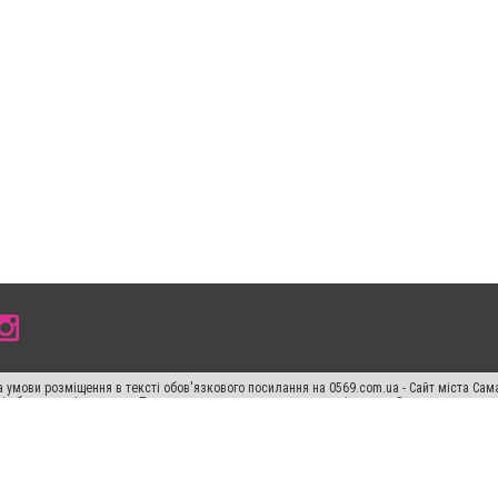
 умови розміщення в тексті обов'язкового посилання на 0569.com.ua - Сайт міста Сам
сті або в якості джерела. Порушення виняткових прав переслідується Законом.
ський спецпроєкт", "Політичні новини", "Пресреліз", "PR", "Офіційно", "Політична рек
раншиза "CitySites"
Правила класифайд
Редакційна політика
Політика конфіденційн