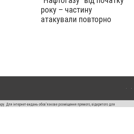
"Нафтогазу" від початку
року – частину
атакували повторно
ару. Для інтернет-видань обов'язкове розміщення прямого, відкритого для
лама" публікуються на правах реклами.
ості
Правила сайту