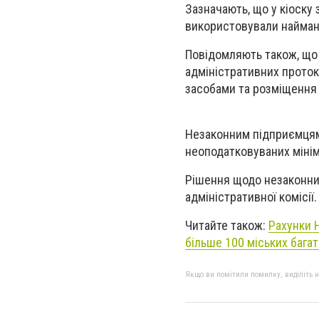
Зазначають, що у кіоску 
використовували наймани
Повідомляють також, що 
адміністративних проток
засобами та розміщення о
Незаконним підприємцям,
неоподатковуваних мінім
Рішення щодо незаконних
адміністративної комісії.
Читайте також:
Рахунки 
більше 100 міських бага
Якщо ви помітили помилку, виділіть нео