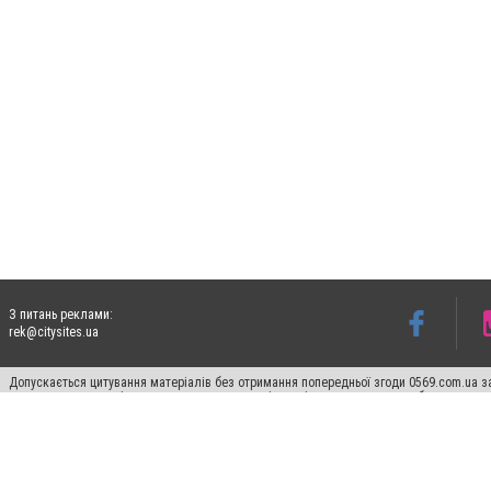
З питань реклами:
rek@citysites.ua
Допускається цитування матеріалів без отримання попередньої згоди 0569.com.ua за
пошукових систем гіперпосилання на цитовані статті не нижче другого абзацу в тек
Матеріали з плашками "Новини компаній", "Промо", "Партнерський матеріал", "Партнер
Реклама на сайті
Ф