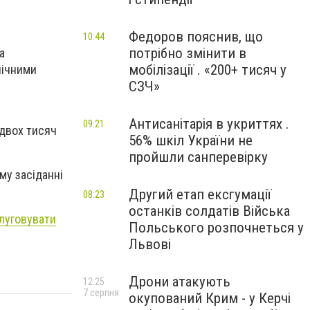
Федоров пояснив, що
10:44
потрібно змінити в
а
мобілізації . «200+ тисяч у
нічними
СЗЧ»
Антисанітарія в укриттях .
09:21
 двох тисяч
56% шкіл України не
пройшли санперевірку
му засіданні
Другий етап ексгумації
08:23
останків солдатів Війська
луговувати
Польського розпочнеться у
Львові
Дрони атакують
12:25
7 серпня
окупований Крим - у Керчі