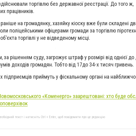
здійснювали торгівлю без державної реєстрації. До того ж,
х працівників.
раніше на громадянку, хазяйку кіоску вже були складені дв
оли поліцейськими офіцерами громади за торгівлю піротех
б’єкта торгівлі у не відведеному місці.
 за рішенням суду, загрожує штраф у розмірі від однієї до
умів доходів громадян. Тобто від 17до 34-х тисяч гривень.
 підприємців приймуть у фіскальному органі на найближчо
Новомосковського «Коменерго» заарештовані: хто буде обс
топоверхівок
бхідний текст і натисніть Ctrl + Enter, щоб повідомити про це редакцію