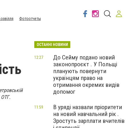
озвілля
Фотоотчеты
ОСТАННІ НОВИНИ
До Сейму подано новий
12:27
законопроєкт . У Польщі
ість
планують повернути
українцям право на
отримання окремих видів
петровській
допомог
 ОТГ.
В уряді назвали пріоритети
11:59
на новий навчальний рік .
Зростуть зарплати вчителів
і стипендії