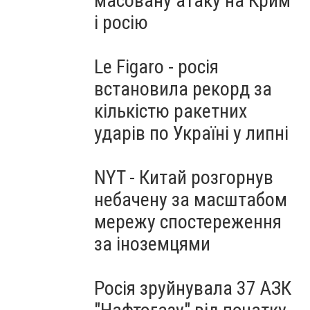
масовану атаку на Крим
і росію
Le Figaro - росія
встановила рекорд за
кількістю ракетних
ударів по Україні у липні
NYT - Китай розгорнув
небачену за масштабом
мережу спостереження
за іноземцями
Росія зруйнувала 37 АЗК