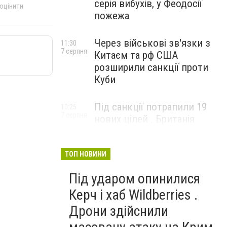
серія вибухів, у Феодосії
 оцінити
пожежа
Через військові зв'язки з
11:30
7 серпня
Китаєм та рф США
розширили санкції проти
Куби
Під санкції потрапили 19
10:25
7 серпня
нових цілей . Британія
вдарила по банках і
«тіньовому флоту» рф
ТОП НОВИНИ
Під ударом опинилися
Керч і хаб Wildberries .
Дрони здійснили