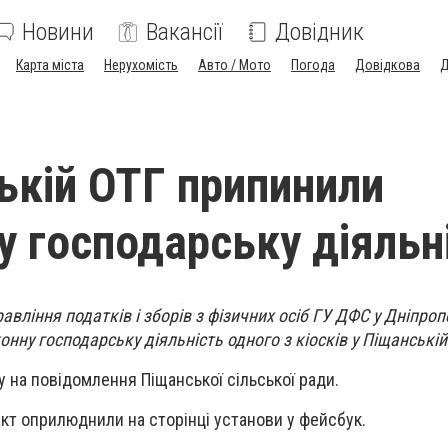
Новини
Вакансії
Довідник
Карта міста
Нерухомість
Авто / Мото
Погода
Довідкова
Д
ькій ОТГ припинили
у господарську діяльн
авління податків і зборів з фізичних осіб ГУ ДФС у Дніпро
нну господарську діяльність одного з кіосків у Піщанській
у на повідомлення Піщанської сільської ради.
кт оприлюднили на сторінці установи у фейсбук.