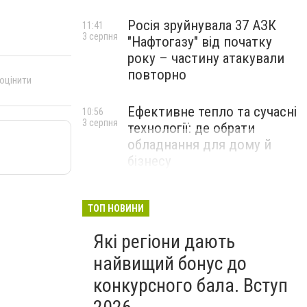
Росія зруйнувала 37 АЗК
11:41
3 серпня
"Нафтогазу" від початку
року – частину атакували
повторно
 оцінити
Ефективне тепло та сучасні
10:56
3 серпня
технології: де обрати
обладнання для дому й
бізнесу
НОВИНИ КОМПАНІЙ
ТОП НОВИНИ
Які регіони дають
найвищий бонус до
конкурсного бала. Вступ