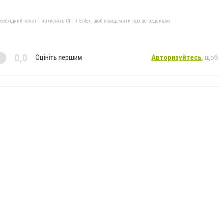
бхідний текст і натисніть Ctrl + Enter, щоб повідомити про це редакцію
0,0
Оцініть першим
Авторизуйтесь
, щоб