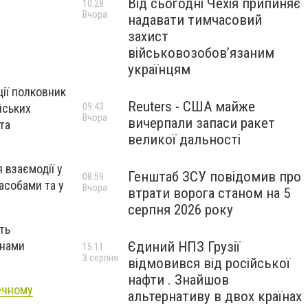
Від сьогодні Чехія припиняє
10:28
Вчора
надавати тимчасовий
захист
військовозобов’язаним
українцям
ції полковник
Reuters - США майже
йських
09:43
Вчора
вичерпали запаси ракет
та
великої дальності
 взаємодії у
Генштаб ЗСУ повідомив про
08:59
асобами та у
Вчора
втрати ворога станом на 5
серпня 2026 року
ть
Єдиний НПЗ Грузії
анами
15:11
3 серпня
відмовився від російської
нафти . Знайшов
ечному
альтернативу в двох країнах