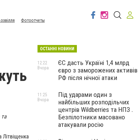
озвілля
Фотоотчеты
ОСТАННІ НОВИНИ
ЄС дасть Україні 1,4 млрд
12:22
Вчора
євро з заморожених активів
жуть
РФ після нічної атаки
Під ударами один з
11:25
Вчора
найбільших розподільчих
центрів Wildberries та НПЗ .
 та
Безпілотники масовано
атакували росію
а Літвіщенка