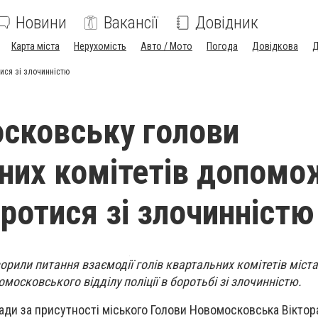
Новини
Вакансії
Довідник
Карта міста
Нерухомість
Авто / Мото
Погода
Довідкова
Д
ися зі злочинністю
сковську голови
них комітетів допомо
оротися зі злочинністю
рили питання взаємодії голів квартальних комітетів міста
московського відділу поліції в боротьбі зі злочинністю.
ради за присутності міського Голови Новомосковська Віктор