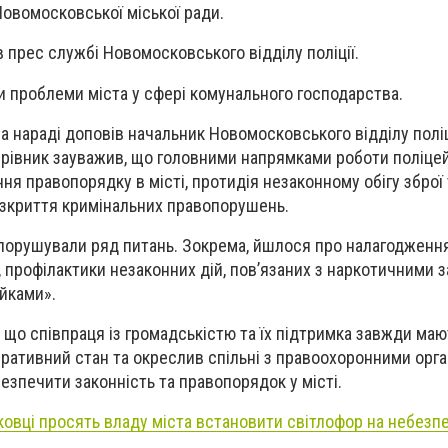
Новомосковської міської ради.
 прес службі Новомосковського відділу поліції.
 проблеми міста у сфері комунального господарства.
а нараді доповів начальник Новомосковського відділу полі
Керівник зауважив, що головними напрямками роботи поліце
я правопорядку в місті, протидія незаконному обігу зброї 
озкриття кримінальних правопорушень.
 порушували ряд питань. Зокрема, йшлося про налагодження
, профілактики незаконних дій, пов’язаних з наркотичними з
айками».
 що співпраця із громадськістю та їх підтримка завжди маю
ративний стан та окреслив спільні з правоохоронними орг
безпечити законність та правопорядок у місті.
овці просять владу міста встановити світлофор на небезп