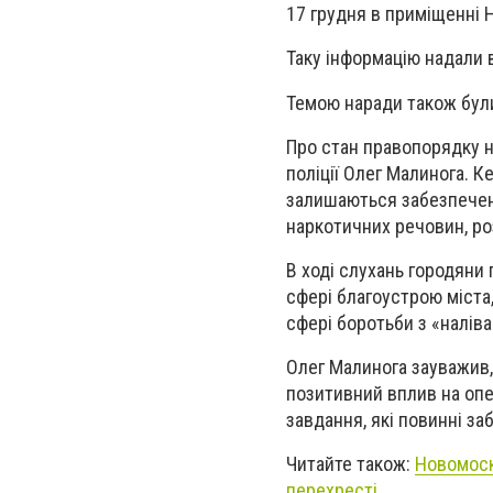
17 грудня в приміщенні 
Таку інформацію надали в
Темою наради також були
Про стан правопорядку н
поліції Олег Малинога. 
залишаються забезпеченн
наркотичних речовин, р
В ході слухань городяни
сфері благоустрою міста
сфері боротьби з «налів
Олег Малинога зауважив,
позитивний вплив на опе
завдання, які повинні за
Читайте також:
Новомоск
перехресті