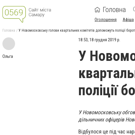
Головна
Оголошення
Афіша
Головна
У Новомосковську голови квартальних комітетів допоможуть поліції борот
18:53, 18 грудня 2019 р.
У Новомо
Ольга
кварталь
поліції б
У Новомосковську обгово
дільничних офіцерів Ново
Відбулося це під час на