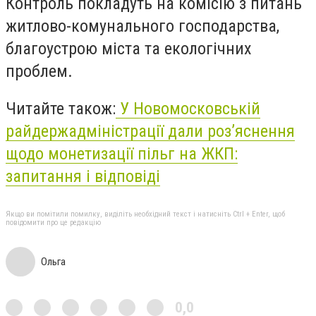
Контроль покладуть на комісію з питань
житлово-комунального господарства,
благоустрою міста та екологічних
проблем.
Читайте також:
У Новомосковській
райдержадміністрації дали роз’яснення
щодо монетизації пільг на ЖКП:
запитання і відповіді
Якщо ви помітили помилку, виділіть необхідний текст і натисніть Ctrl + Enter, щоб
повідомити про це редакцію
Ольга
0,0