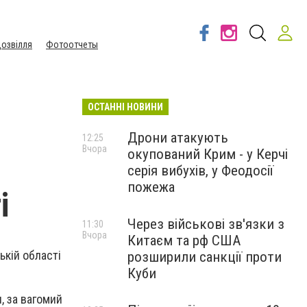
озвілля
Фотоотчеты
ОСТАННІ НОВИНИ
Дрони атакують
12:25
Вчора
окупований Крим - у Керчі
серія вибухів, у Феодосії
пожежа
і
Через військові зв'язки з
11:30
Вчора
Китаєм та рф США
ькій області
розширили санкції проти
Куби
, за вагомий