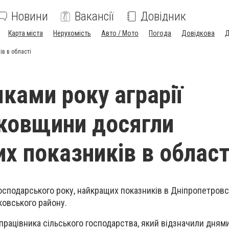
Новини
Вакансії
Довідник
Карта міста
Нерухомість
Авто / Мото
Погода
Довідкова
Д
в в області
мками року аграрії
ковщини досягли
х показників в област
осподарського року, найкращих показників в Дніпропетровс
ковського району.
 працівника сільського господарства, який відзначили днями