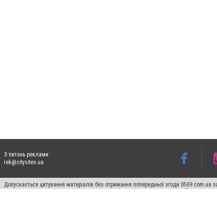
З питань реклами:
rek@citysites.ua
Допускається цитування матеріалів без отримання попередньої згоди 0569.com.ua за
пошукових систем гіперпосилання на цитовані статті не нижче другого абзацу в тек
Матеріали з плашками "Новини компаній", "Промо", "Партнерський матеріал", "Партнер