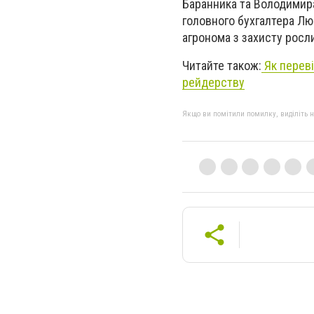
Баранника та Володимира
головного бухгалтера Лю
агронома з захисту росл
Читайте також:
Як переві
рейдерству
Якщо ви помітили помилку, виділіть нео