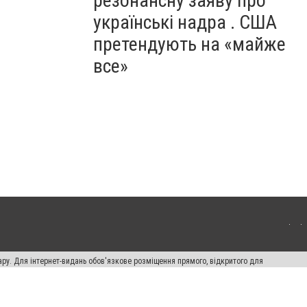
резонансну заяву про
українські надра . США
претендують на «майже
все»
ару. Для інтернет-видань обов'язкове розміщення прямого, відкритого для
лама" публікуються на правах реклами.