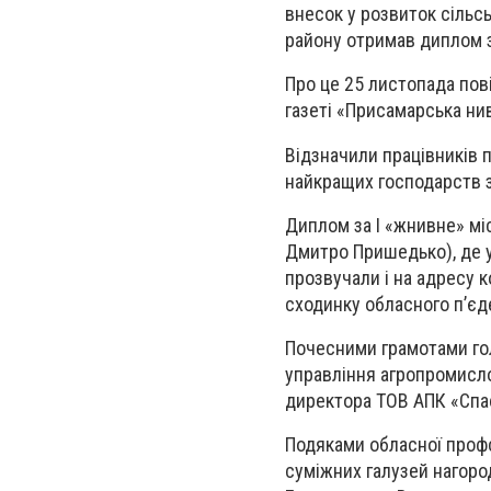
внесок у розвиток сільсь
району отримав диплом з
Про це 25 листопада пов
газеті «Присамарська ни
Відзначили працівників 
найкращих господарств з
Диплом за І «жнивне» м
Дмитро Пришедько), де у
прозвучали і на адресу 
сходинку обласного п’єд
Почесними грамотами гол
управління агропромисло
директора ТОВ АПК «Спа
Подяками обласної профсп
суміжних галузей нагоро