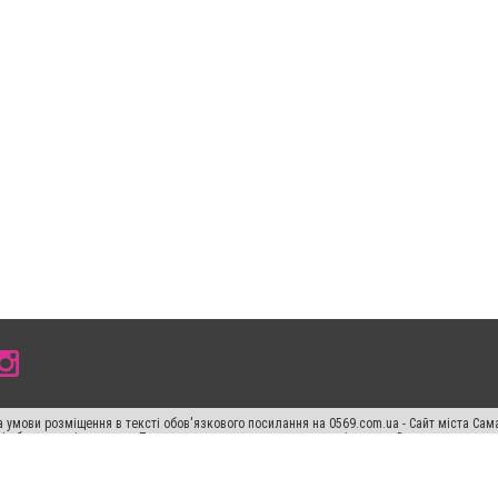
 умови розміщення в тексті обов'язкового посилання на 0569.com.ua - Сайт міста Сам
сті або в якості джерела. Порушення виняткових прав переслідується Законом.
ський спецпроєкт", "Політичні новини", "Пресреліз", "PR", "Офіційно", "Політична рек