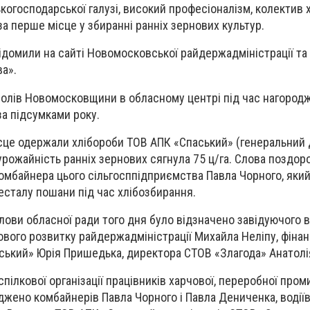
когосподарської галузі, високий професіоналізм, колектив 
а перше місце у збиранні ранніх зернових культур.
ідомили на сайті Новомосковської райдержадміністрації та 
ва».
полів Новомосковщини в обласному центрі під час нагород
а підсумками року.
ісце одержали хлібороби ТОВ АПК «Спаський» (генеральний
рожайність ранніх зернових сягнула 75 ц/га. Слова поздор
комбайнера цього сільгосппідприємства Павла Чорного, який
есталу пошани під час хлібозбирання.
ови обласної ради того дня було відзначено завідуючого 
вого розвитку райдержадміністрації Михайла Неліпу, фіна
ський» Юрія Пришедька, директора СТОВ «Злагода» Анатолі
ілкової організації працівників харчової, переробної пром
джено комбайнерів Павла Чорного і Павла Дениченка, водіїв