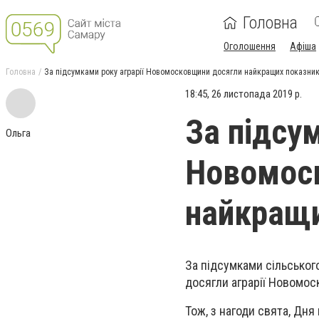
Головна
Оголошення
Афіша
Головна
За підсумками року аграрії Новомосковщини досягли найкращих показникі
18:45, 26 листопада 2019 р.
За підсу
Ольга
Новомос
найкращи
За підсумками сільськог
досягли аграрії Новомос
Тож, з нагоди свята, Дня