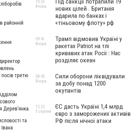
Під санкції потрапили 19
10:25
хліборобів
Вчора
нових цілей . Британія
вдарила по банках і
«тіньовому флоту» рф
в районній
Трамп відмовив Україні у
09:41
ження
Вчора
ракетах Patriot на тлі
кривавих атак Росії : Нас
розділяє океан
 директор
овлень
 посів третю
Сили оборони ліквідували
08:45
Вчора
за добу понад 1200
окупантів
відділом
нсового
ЄС дасть Україні 1,4 млрд
12:22
я Дерев’янка.
5 серпня
євро з заморожених активів
РФ після нічної атаки
исловості та
 Івана