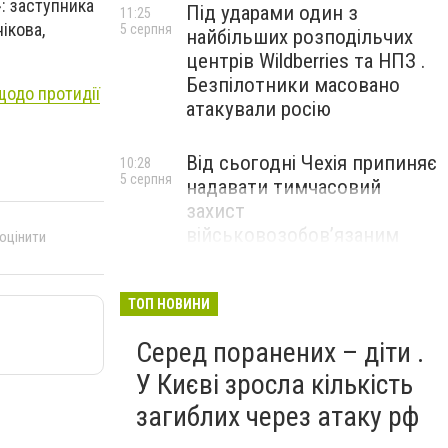
: заступника
Під ударами один з
11:25
ікова,
5 серпня
найбільших розподільчих
центрів Wildberries та НПЗ .
Безпілотники масовано
щодо протидії
атакували росію
Від сьогодні Чехія припиняє
10:28
5 серпня
надавати тимчасовий
захист
військовозобов’язаним
 оцінити
українцям
ТОП НОВИНИ
Серед поранених – діти .
У Києві зросла кількість
загиблих через атаку рф