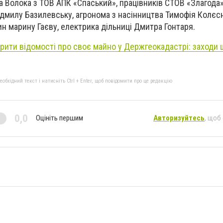
 Волока з ТОВ АПК «Спаський», працівників СТОВ «Злагода»
дмилу Базилевську, агронома з насінництва Тимофія Колєсн
ин марину Гаєву, електрика дільниці Дмитра Гонтаря.
рити відомості про своє майно у Держгеокадастрі: заходи 
бхідний текст і натисніть Ctrl + Enter, щоб повідомити про це редакцію
0,0
Оцініть першим
Авторизуйтесь
, щоб