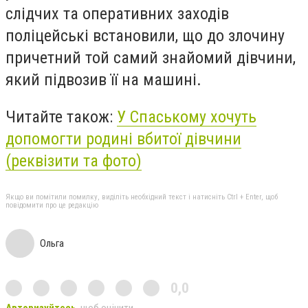
слідчих та оперативних заходів
поліцейські встановили, що до злочину
причетний той самий знайомий дівчини,
який підвозив її на машині.
Читайте також:
У Спаському хочуть
допомогти родині вбитої дівчини
(реквізити та фото)
Якщо ви помітили помилку, виділіть необхідний текст і натисніть Ctrl + Enter, щоб
повідомити про це редакцію
Ольга
0,0