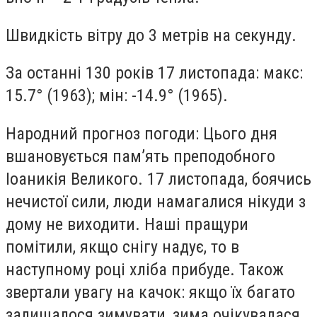
Швидкість вітру до 3 метрів на секунду.
За останні 130 років 17 листопада: макс:
15.7° (1963); мін: -14.9° (1965).
Народний прогноз погоди: Цього дня
вшановується пам’ять преподобного
Іоаникія Великого. 17 листопада, боячись
нечистої сили, люди намагалися нікуди з
дому не виходити. Наші пращури
помітили, якщо снігу надує, то в
наступному році хліба прибуде. Також
звертали увагу на качок: якщо їх багато
залишалося зимувати, зима очікувалася