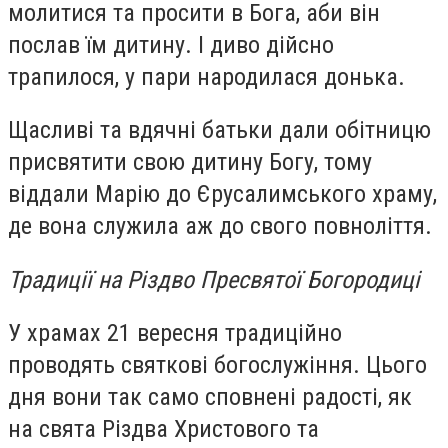
молитися та просити в Бога, аби він
послав їм дитину. І диво дійсно
трапилося, у пари народилася донька.
Щасливі та вдячні батьки дали обітницю
присвятити свою дитину Богу, тому
віддали Марію до Єрусалимського храму,
де вона служила аж до свого повноліття.
Традиції на Різдво Пресвятої Богородиці
У храмах 21 вересня традиційно
проводять святкові богослужіння. Цього
дня вони так само сповнені радості, як
на свята Різдва Христового та