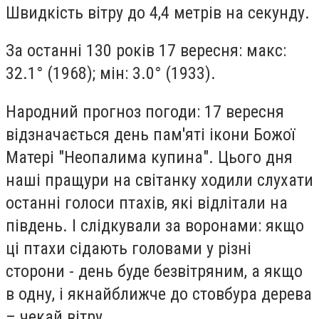
Швидкість вітру до 4,4 метрів на секунду.
За останні 130 років 17 вересня: макс:
32.1° (1968); мін: 3.0° (1933).
Народний прогноз погоди: 17 вересня
відзначається день пам'яті ікони Божої
Матері "Неопалима купина". Цього дня
наші пращури на світанку ходили слухати
останні голоси птахів, які відлітали на
південь. І слідкували за воронами: якщо
ці птахи сідають головами у різні
сторони - день буде безвітряним, а якщо
в одну, і якнайближче до стовбура дерева
– чекай вітру.